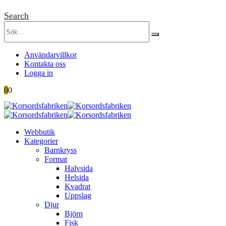
Search
Användarvillkor
Kontakta oss
Logga in
0
0
Webbutik
Kategorier
Barnkryss
Format
Halvsida
Helsida
Kvadrat
Uppslag
Djur
Björn
Fisk