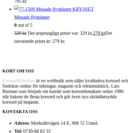
795
kr
Missade flygplanet
0
out of 5
329
kr
Det ursprungliga priset var: 329 kr.
279
kr
Det
nuvarande priset är: 279 kr.
KORT OM OSS
Korsordsfabriken
är en webbutik som säljer kvalitativa korsord och
Sudokus online för tidningar, magasin och reklamutskick. Lars
Burman som började sin karriär som korsordsmakare redan 1980
står bakom de flesta korsord och gör även nya skräddarsydda
korsord på begäran.
KONTAKTA OSS
Adress:
Morkullevägen 14 E, 906 51 Umeå
Tel:
0730-68 83 35