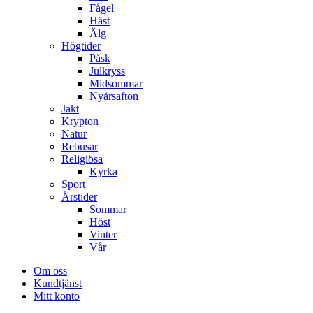
Fågel
Häst
Älg
Högtider
Påsk
Julkryss
Midsommar
Nyårsafton
Jakt
Krypton
Natur
Rebusar
Religiösa
Kyrka
Sport
Årstider
Sommar
Höst
Vinter
Vår
Om oss
Kundtjänst
Mitt konto