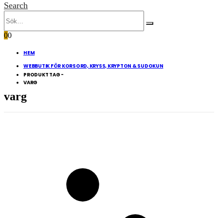
Search
0
0
HEM
WEBBUTIK FÖR KORSORD, KRYSS, KRYPTON & SUDOKUN
PRODUKT TAG -
VARG
varg