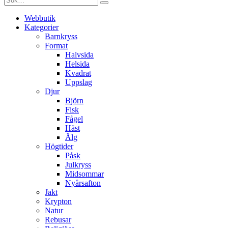
Webbutik
Kategorier
Barnkryss
Format
Halvsida
Helsida
Kvadrat
Uppslag
Djur
Björn
Fisk
Fågel
Häst
Älg
Högtider
Påsk
Julkryss
Midsommar
Nyårsafton
Jakt
Krypton
Natur
Rebusar