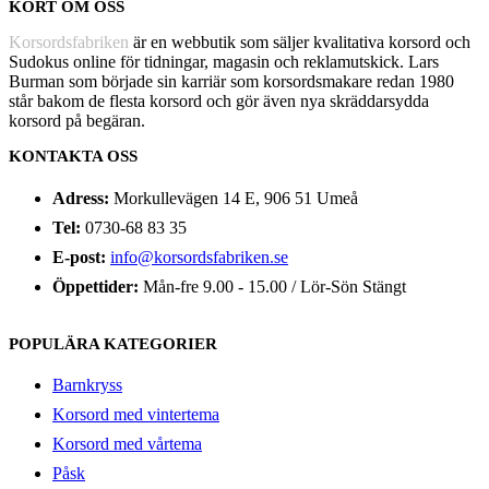
KORT OM OSS
Korsordsfabriken
är en webbutik som säljer kvalitativa korsord och
Sudokus online för tidningar, magasin och reklamutskick. Lars
Burman som började sin karriär som korsordsmakare redan 1980
står bakom de flesta korsord och gör även nya skräddarsydda
korsord på begäran.
KONTAKTA OSS
Adress:
Morkullevägen 14 E, 906 51 Umeå
Tel:
0730-68 83 35
E-post:
info@korsordsfabriken.se
Öppettider:
Mån-fre 9.00 - 15.00 / Lör-Sön Stängt
POPULÄRA KATEGORIER
Barnkryss
Korsord med vintertema
Korsord med vårtema
Påsk