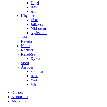
Fågel
Häst
Älg
Högtider
Påsk
Julkryss
Midsommar
Nyårsafton
Jakt
Krypton
Natur
Rebusar
Religiösa
Kyrka
Sport
Årstider
Sommar
Höst
Vinter
Vår
Om oss
Kundtjänst
Mitt konto