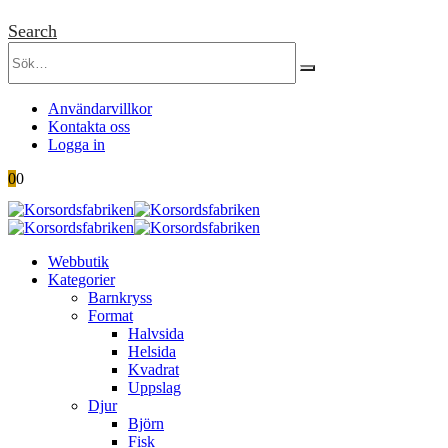
Search
Användarvillkor
Kontakta oss
Logga in
0
0
Webbutik
Kategorier
Barnkryss
Format
Halvsida
Helsida
Kvadrat
Uppslag
Djur
Björn
Fisk