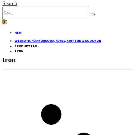
Search
0
0
HEM
WEBBUTIK FÖR KORSORD, KRYSS, KRYPTON & SUDOKUN
PRODUKT TAG -
TRON
tron