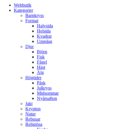
Webbutik
Kategorier
Barnkryss
Format
Halvsida
Helsida
Kvadrat
Uppslag
Djur
Björn
Fisk
Fågel
Häst
Älg
Högtider
Påsk
Julkryss
Midsommar
Nyårsafton
Jakt
Krypton
Natur
Rebusar
Religiösa