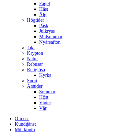
Fågel
Häst
Älg
Högtider
Påsk
Julkryss
Midsommar
Nyårsafton
Jakt
Krypton
Natur
Rebusar
Religiösa
Kyrka
Sport
Årstider
Sommar
Höst
Vinter
Vår
Om oss
Kundtjänst
Mitt konto