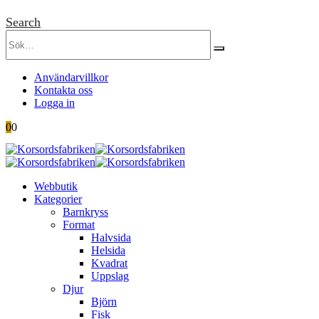
Search
Användarvillkor
Kontakta oss
Logga in
0
0
Webbutik
Kategorier
Barnkryss
Format
Halvsida
Helsida
Kvadrat
Uppslag
Djur
Björn
Fisk