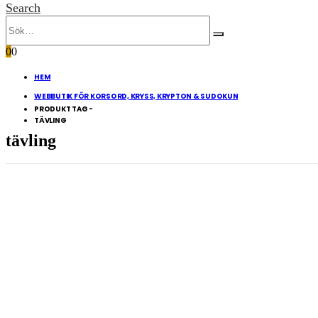
Search
0
0
HEM
WEBBUTIK FÖR KORSORD, KRYSS, KRYPTON & SUDOKUN
PRODUKT TAG -
TÄVLING
tävling