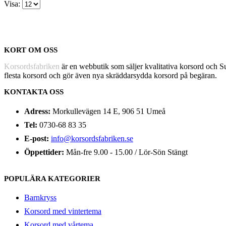
Visa:
KORT OM OSS
Korsordsfabriken
är en webbutik som säljer kvalitativa korsord och 
flesta korsord och gör även nya skräddarsydda korsord på begäran.
KONTAKTA OSS
Adress:
Morkullevägen 14 E, 906 51 Umeå
Tel:
0730-68 83 35
E-post:
info@korsordsfabriken.se
Öppettider:
Mån-fre 9.00 - 15.00 / Lör-Sön Stängt
POPULÄRA KATEGORIER
Barnkryss
Korsord med vintertema
Korsord med vårtema