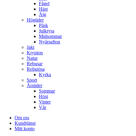
Fågel
Häst
Älg
Högtider
Påsk
Julkryss
Midsommar
Nyårsafton
Jakt
Krypton
Natur
Rebusar
Religiösa
Kyrka
Sport
Årstider
Sommar
Höst
Vinter
Vår
Om oss
Kundtjänst
Mitt konto