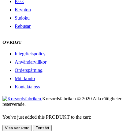
Påsk
Krypton
Sudoku
Rebusar
ÖVRIGT
Integritetspolicy
Användarvillkor
Orderspårning
Mitt konto
Kontakta oss
Korsordsfabriken © 2020 Alla rättigheter
reserverade.
You've just added this PRODUKT to the cart:
Visa varukorg
Fortsätt