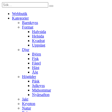
Webbutik
Kategorier
Barnkryss
Format
Halvsida
Helsida
Kvadrat
Uppslag
Djur
Björn
Fisk
Fågel
Häst
Älg
Högtider
Påsk
Julkryss
Midsommar
Nyårsafton
Jakt
Krypton
Natur