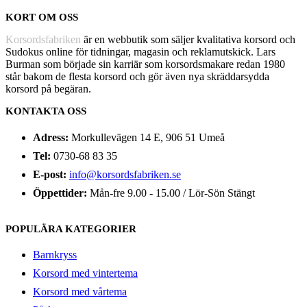
KORT OM OSS
Korsordsfabriken
är en webbutik som säljer kvalitativa korsord och
Sudokus online för tidningar, magasin och reklamutskick. Lars
Burman som började sin karriär som korsordsmakare redan 1980
står bakom de flesta korsord och gör även nya skräddarsydda
korsord på begäran.
KONTAKTA OSS
Adress:
Morkullevägen 14 E, 906 51 Umeå
Tel:
0730-68 83 35
E-post:
info@korsordsfabriken.se
Öppettider:
Mån-fre 9.00 - 15.00 / Lör-Sön Stängt
POPULÄRA KATEGORIER
Barnkryss
Korsord med vintertema
Korsord med vårtema