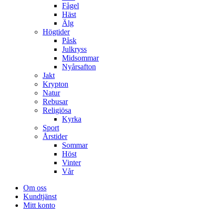
Fågel
Häst
Älg
Högtider
Påsk
Julkryss
Midsommar
Nyårsafton
Jakt
Krypton
Natur
Rebusar
Religiösa
Kyrka
Sport
Årstider
Sommar
Höst
Vinter
Vår
Om oss
Kundtjänst
Mitt konto