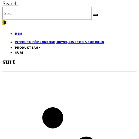
Search
0
0
HEM
WEBBUTIK FÖR KORSORD, KRYSS, KRYPTON & SUDOKUN
PRODUKT TAG -
SURT
surt