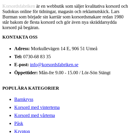
Korsordsfabriken
är en webbutik som säljer kvalitativa korsord och
Sudokus online för tidningar, magasin och reklamutskick. Lars
Burman som började sin karriär som korsordsmakare redan 1980
står bakom de flesta korsord och gör även nya skräddarsydda
korsord på begäran.
KONTAKTA OSS
Adress:
Morkullevägen 14 E, 906 51 Umeå
Tel:
0730-68 83 35
E-post:
info@korsordsfabriken.se
Öppettider:
Mån-fre 9.00 - 15.00 / Lör-Sön Stängt
POPULÄRA KATEGORIER
Barnkryss
Korsord med vintertema
Korsord med vårtema
Påsk
Krypton