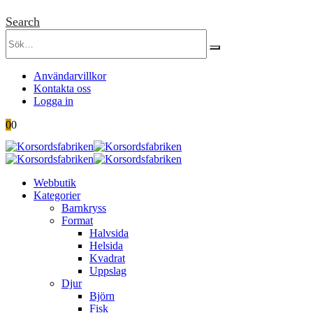
Search
Användarvillkor
Kontakta oss
Logga in
0
0
Webbutik
Kategorier
Barnkryss
Format
Halvsida
Helsida
Kvadrat
Uppslag
Djur
Björn
Fisk