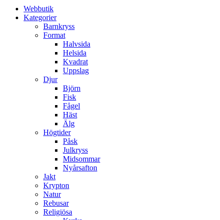
Webbutik
Kategorier
Barnkryss
Format
Halvsida
Helsida
Kvadrat
Uppslag
Djur
Björn
Fisk
Fågel
Häst
Älg
Högtider
Påsk
Julkryss
Midsommar
Nyårsafton
Jakt
Krypton
Natur
Rebusar
Religiösa