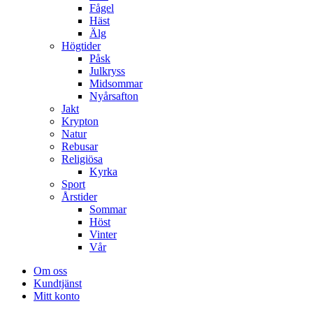
Fågel
Häst
Älg
Högtider
Påsk
Julkryss
Midsommar
Nyårsafton
Jakt
Krypton
Natur
Rebusar
Religiösa
Kyrka
Sport
Årstider
Sommar
Höst
Vinter
Vår
Om oss
Kundtjänst
Mitt konto