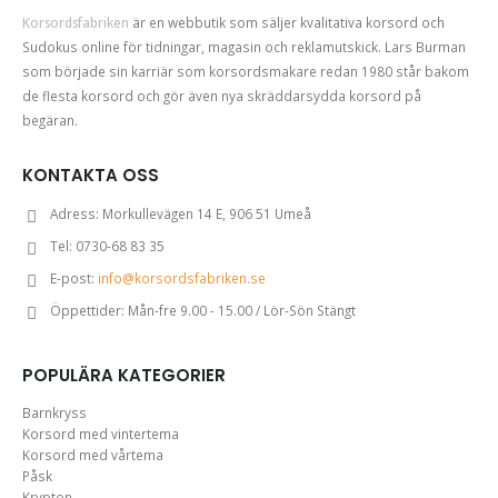
Korsordsfabriken
är en webbutik som säljer kvalitativa korsord och
Sudokus online för tidningar, magasin och reklamutskick. Lars Burman
som började sin karriär som korsordsmakare redan 1980 står bakom
de flesta korsord och gör även nya skräddarsydda korsord på
begäran.
KONTAKTA OSS
Adress:
Morkullevägen 14 E, 906 51 Umeå
Tel:
0730-68 83 35
E-post:
info@korsordsfabriken.se
Öppettider:
Mån-fre 9.00 - 15.00 / Lör-Sön Stängt
POPULÄRA KATEGORIER
Barnkryss
Korsord med vintertema
Korsord med vårtema
Påsk
Krypton