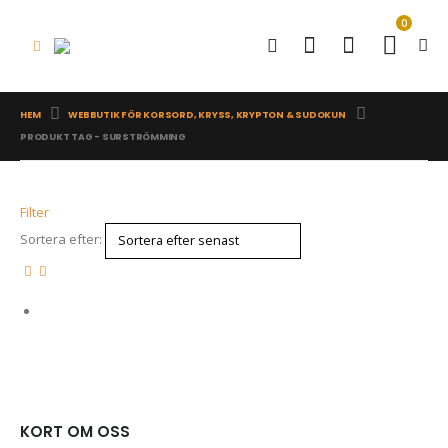
0
HEM
WEBBUTIK FÖR KORSORD, KRYSS, KRYPTON & SUDOKUN
PRODUKT TAG -
SURSTRÖMMING
Filter
Sortera efter:
KORT OM OSS