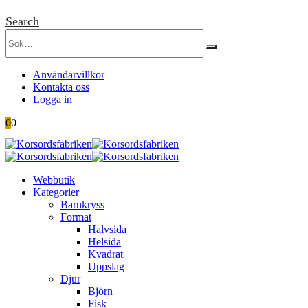
Search
Användarvillkor
Kontakta oss
Logga in
0
0
Webbutik
Kategorier
Barnkryss
Format
Halvsida
Helsida
Kvadrat
Uppslag
Djur
Björn
Fisk