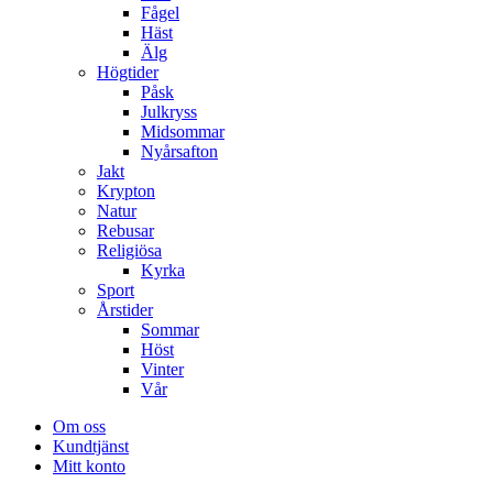
Fågel
Häst
Älg
Högtider
Påsk
Julkryss
Midsommar
Nyårsafton
Jakt
Krypton
Natur
Rebusar
Religiösa
Kyrka
Sport
Årstider
Sommar
Höst
Vinter
Vår
Om oss
Kundtjänst
Mitt konto