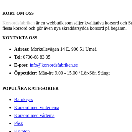
KORT OM OSS
Korsordsfabriken
är en webbutik som säljer kvalitativa korsord och 
flesta korsord och gör även nya skräddarsydda korsord på begäran.
KONTAKTA OSS
Adress:
Morkullevägen 14 E, 906 51 Umeå
Tel:
0730-68 83 35
E-post:
info@korsordsfabriken.se
Öppettider:
Mån-fre 9.00 - 15.00 / Lör-Sön Stängt
POPULÄRA KATEGORIER
Barnkryss
Korsord med vintertema
Korsord med vårtema
Påsk
Krypton