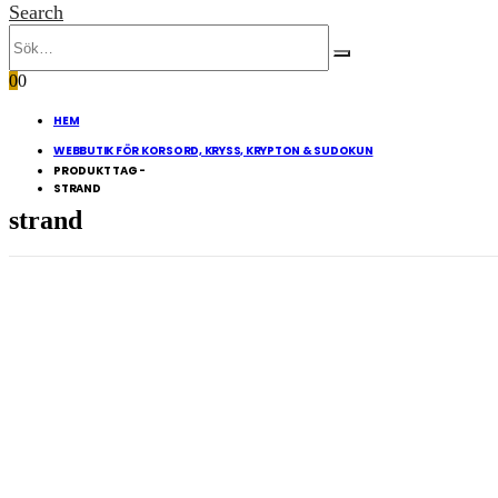
Search
0
0
HEM
WEBBUTIK FÖR KORSORD, KRYSS, KRYPTON & SUDOKUN
PRODUKT TAG -
STRAND
strand