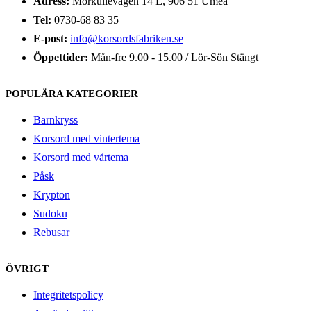
Adress:
Morkullevägen 14 E, 906 51 Umeå
Tel:
0730-68 83 35
E-post:
info@korsordsfabriken.se
Öppettider:
Mån-fre 9.00 - 15.00 / Lör-Sön Stängt
POPULÄRA KATEGORIER
Barnkryss
Korsord med vintertema
Korsord med vårtema
Påsk
Krypton
Sudoku
Rebusar
ÖVRIGT
Integritetspolicy