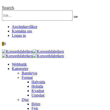
Search
Användarvillkor
Kontakta oss
Logga in
0
0
Webbutik
Kategorier
Barnkryss
Format
Halvsida
Helsida
Kvadrat
Uppslag
Djur
Björn
Fisk