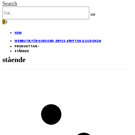
Search
0
0
HEM
WEBBUTIK FÖR KORSORD, KRYSS, KRYPTON & SUDOKUN
PRODUKT TAG -
STÅENDE
stående