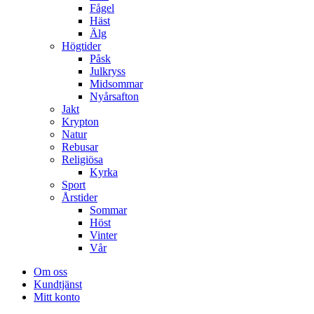
Fågel
Häst
Älg
Högtider
Påsk
Julkryss
Midsommar
Nyårsafton
Jakt
Krypton
Natur
Rebusar
Religiösa
Kyrka
Sport
Årstider
Sommar
Höst
Vinter
Vår
Om oss
Kundtjänst
Mitt konto