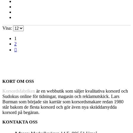
Visa:
1
2
KORT OM OSS
Korsordsfabriken
är en webbutik som säljer kvalitativa korsord och
Sudokus online för tidningar, magasin och reklamutskick. Lars
Burman som började sin karriär som korsordsmakare redan 1980
står bakom de flesta korsord och gör även nya skräddarsydda
korsord på begäran.
KONTAKTA OSS