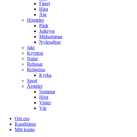
Fågel
Häst
Älg
Högtider
Påsk
Julkryss
Midsommar
Nyårsafton
Jakt
Krypton
Natur
Rebusar
Religiösa
Kyrka
Sport
Årstider
Sommar
Höst
Vinter
Vår
Om oss
Kundtjänst
Mitt konto