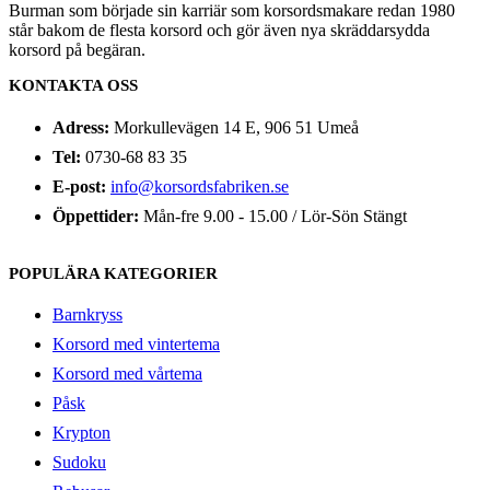
Burman som började sin karriär som korsordsmakare redan 1980
står bakom de flesta korsord och gör även nya skräddarsydda
korsord på begäran.
KONTAKTA OSS
Adress:
Morkullevägen 14 E, 906 51 Umeå
Tel:
0730-68 83 35
E-post:
info@korsordsfabriken.se
Öppettider:
Mån-fre 9.00 - 15.00 / Lör-Sön Stängt
POPULÄRA KATEGORIER
Barnkryss
Korsord med vintertema
Korsord med vårtema
Påsk
Krypton
Sudoku