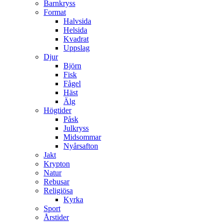
Barnkryss
Format
Halvsida
Helsida
Kvadrat
Uppslag
Djur
Björn
Fisk
Fågel
Häst
Älg
Högtider
Påsk
Julkryss
Midsommar
Nyårsafton
Jakt
Krypton
Natur
Rebusar
Religiösa
Kyrka
Sport
Årstider