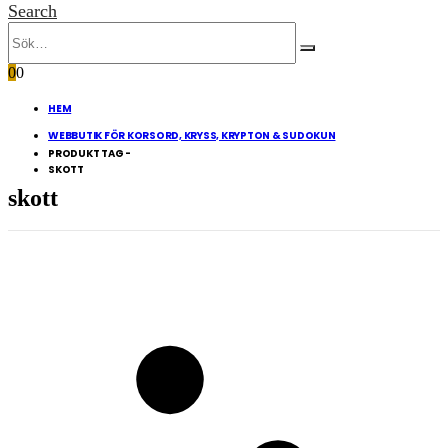
Search
0
0
HEM
WEBBUTIK FÖR KORSORD, KRYSS, KRYPTON & SUDOKUN
PRODUKT TAG -
SKOTT
skott