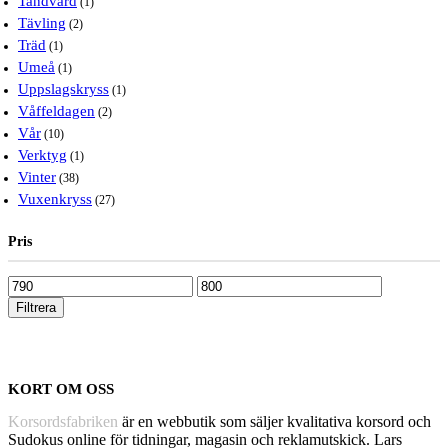
Tandvård
(1)
Tävling
(2)
Träd
(1)
Umeå
(1)
Uppslagskryss
(1)
Våffeldagen
(2)
Vår
(10)
Verktyg
(1)
Vinter
(38)
Vuxenkryss
(27)
Pris
Pris
Pris
från
till
Filtrera
KORT OM OSS
Korsordsfabriken
är en webbutik som säljer kvalitativa korsord och
Sudokus online för tidningar, magasin och reklamutskick. Lars