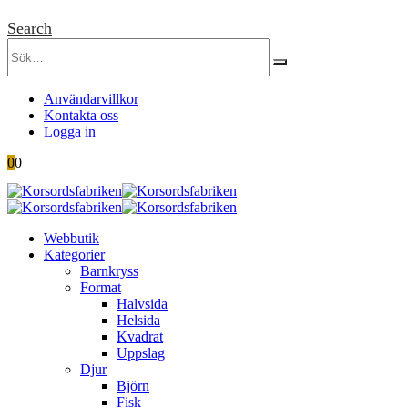
Search
Användarvillkor
Kontakta oss
Logga in
0
0
Webbutik
Kategorier
Barnkryss
Format
Halvsida
Helsida
Kvadrat
Uppslag
Djur
Björn
Fisk