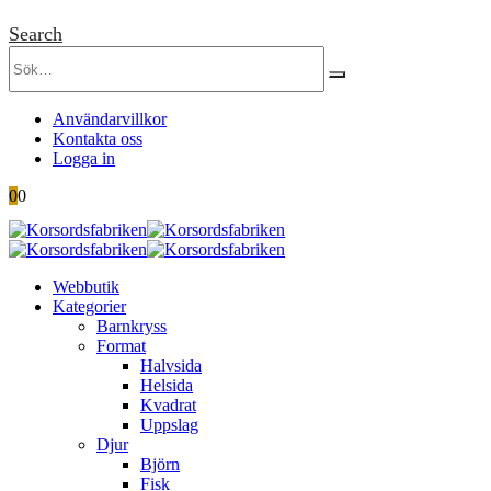
Search
Användarvillkor
Kontakta oss
Logga in
0
0
Webbutik
Kategorier
Barnkryss
Format
Halvsida
Helsida
Kvadrat
Uppslag
Djur
Björn
Fisk