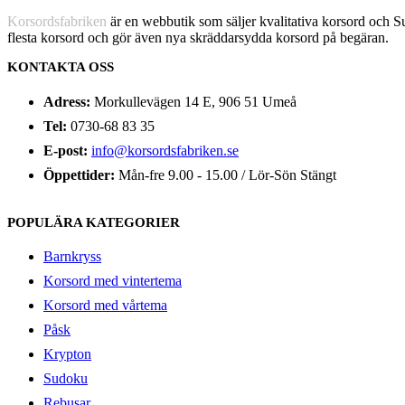
Korsordsfabriken
är en webbutik som säljer kvalitativa korsord och 
flesta korsord och gör även nya skräddarsydda korsord på begäran.
KONTAKTA OSS
Adress:
Morkullevägen 14 E, 906 51 Umeå
Tel:
0730-68 83 35
E-post:
info@korsordsfabriken.se
Öppettider:
Mån-fre 9.00 - 15.00 / Lör-Sön Stängt
POPULÄRA KATEGORIER
Barnkryss
Korsord med vintertema
Korsord med vårtema
Påsk
Krypton
Sudoku
Rebusar