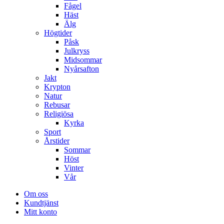
Fågel
Häst
Älg
Högtider
Påsk
Julkryss
Midsommar
Nyårsafton
Jakt
Krypton
Natur
Rebusar
Religiösa
Kyrka
Sport
Årstider
Sommar
Höst
Vinter
Vår
Om oss
Kundtjänst
Mitt konto