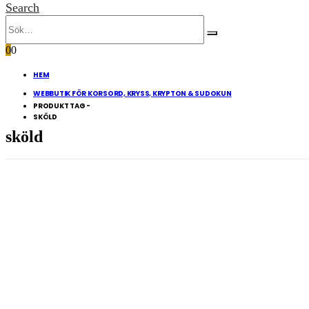
Search
0
0
HEM
WEBBUTIK FÖR KORSORD, KRYSS, KRYPTON & SUDOKUN
PRODUKT TAG -
SKÖLD
sköld