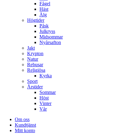
Fågel
Häst
Älg
Högtider
Påsk
Julkryss
Midsommar
Nyårsafton
Jakt
Krypton
Natur
Rebusar
Religiösa
Kyrka
Sport
Årstider
Sommar
Höst
Vinter
Vår
Om oss
Kundtjänst
Mitt konto