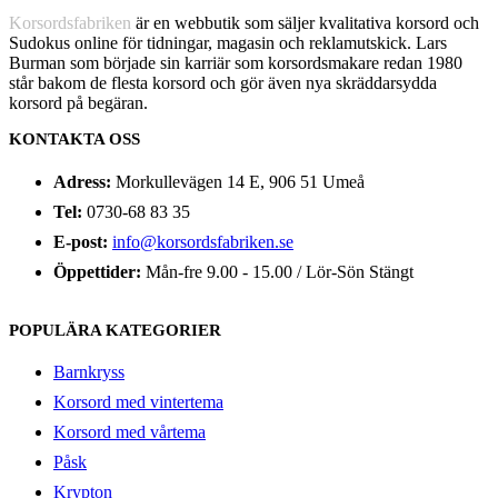
Korsordsfabriken
är en webbutik som säljer kvalitativa korsord och
Sudokus online för tidningar, magasin och reklamutskick. Lars
Burman som började sin karriär som korsordsmakare redan 1980
står bakom de flesta korsord och gör även nya skräddarsydda
korsord på begäran.
KONTAKTA OSS
Adress:
Morkullevägen 14 E, 906 51 Umeå
Tel:
0730-68 83 35
E-post:
info@korsordsfabriken.se
Öppettider:
Mån-fre 9.00 - 15.00 / Lör-Sön Stängt
POPULÄRA KATEGORIER
Barnkryss
Korsord med vintertema
Korsord med vårtema
Påsk
Krypton