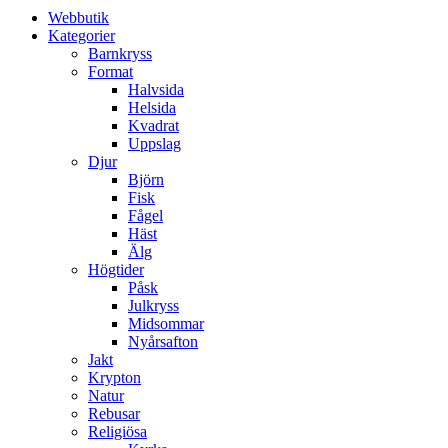
Webbutik
Kategorier
Barnkryss
Format
Halvsida
Helsida
Kvadrat
Uppslag
Djur
Björn
Fisk
Fågel
Häst
Älg
Högtider
Påsk
Julkryss
Midsommar
Nyårsafton
Jakt
Krypton
Natur
Rebusar
Religiösa