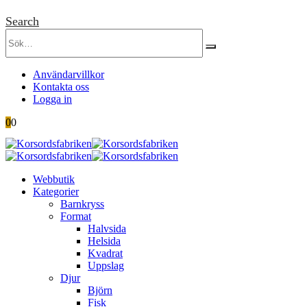
Search
Användarvillkor
Kontakta oss
Logga in
0
0
Webbutik
Kategorier
Barnkryss
Format
Halvsida
Helsida
Kvadrat
Uppslag
Djur
Björn
Fisk