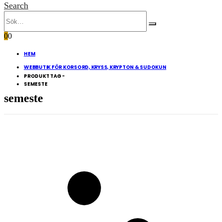
Search
0
0
HEM
WEBBUTIK FÖR KORSORD, KRYSS, KRYPTON & SUDOKUN
PRODUKT TAG -
SEMESTE
semeste