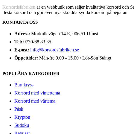
Korsordsfabriken
är en webbutik som säljer kvalitativa korsord och 
flesta korsord och gör även nya skräddarsydda korsord på begäran.
KONTAKTA OSS
Adress:
Morkullevägen 14 E, 906 51 Umeå
Tel:
0730-68 83 35
E-post:
info@korsordsfabriken.se
Öppettider:
Mån-fre 9.00 - 15.00 / Lör-Sön Stängt
POPULÄRA KATEGORIER
Barnkryss
Korsord med vintertema
Korsord med vårtema
Påsk
Krypton
Sudoku
Rebusar