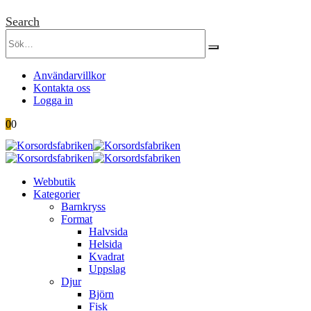
Search
Användarvillkor
Kontakta oss
Logga in
0
0
Webbutik
Kategorier
Barnkryss
Format
Halvsida
Helsida
Kvadrat
Uppslag
Djur
Björn
Fisk