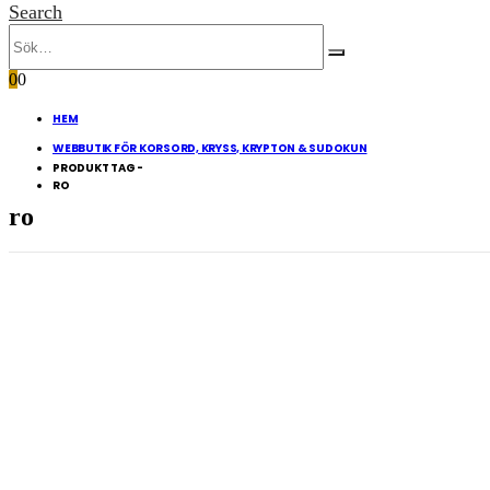
Search
0
0
HEM
WEBBUTIK FÖR KORSORD, KRYSS, KRYPTON & SUDOKUN
PRODUKT TAG -
RO
ro