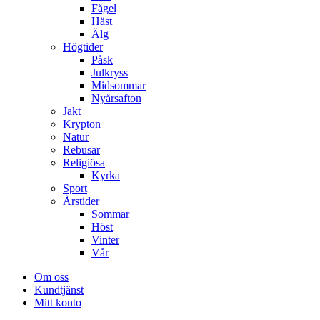
Fågel
Häst
Älg
Högtider
Påsk
Julkryss
Midsommar
Nyårsafton
Jakt
Krypton
Natur
Rebusar
Religiösa
Kyrka
Sport
Årstider
Sommar
Höst
Vinter
Vår
Om oss
Kundtjänst
Mitt konto