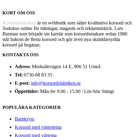
KORT OM OSS
Korsordsfabriken
är en webbutik som säljer kvalitativa korsord och
Sudokus online för tidningar, magasin och reklamutskick. Lars
Burman som började sin karriär som korsordsmakare redan 1980
står bakom de flesta korsord och gör även nya skräddarsydda
korsord på begäran.
KONTAKTA OSS
Adress:
Morkullevägen 14 E, 906 51 Umeå
Tel:
0730-68 83 35
E-post:
info@korsordsfabriken.se
Öppettider:
Mån-fre 9.00 - 15.00 / Lör-Sön Stängt
POPULÄRA KATEGORIER
Barnkryss
Korsord med vintertema
Korsord med vårtema