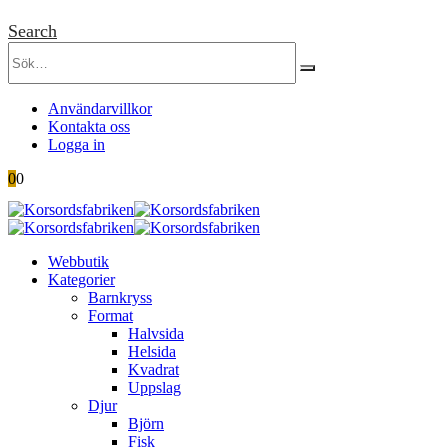
Search
Användarvillkor
Kontakta oss
Logga in
0
0
Webbutik
Kategorier
Barnkryss
Format
Halvsida
Helsida
Kvadrat
Uppslag
Djur
Björn
Fisk