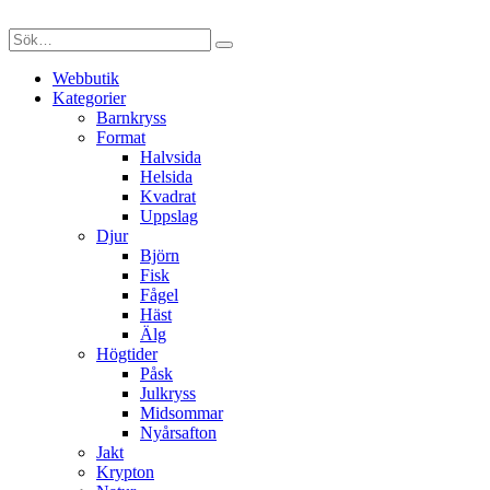
Webbutik
Kategorier
Barnkryss
Format
Halvsida
Helsida
Kvadrat
Uppslag
Djur
Björn
Fisk
Fågel
Häst
Älg
Högtider
Påsk
Julkryss
Midsommar
Nyårsafton
Jakt
Krypton