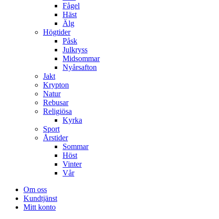
Fågel
Häst
Älg
Högtider
Påsk
Julkryss
Midsommar
Nyårsafton
Jakt
Krypton
Natur
Rebusar
Religiösa
Kyrka
Sport
Årstider
Sommar
Höst
Vinter
Vår
Om oss
Kundtjänst
Mitt konto