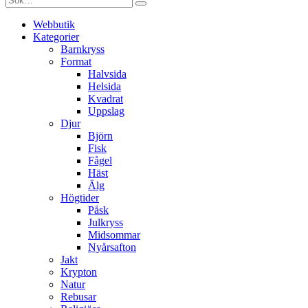
Webbutik
Kategorier
Barnkryss
Format
Halvsida
Helsida
Kvadrat
Uppslag
Djur
Björn
Fisk
Fågel
Häst
Älg
Högtider
Påsk
Julkryss
Midsommar
Nyårsafton
Jakt
Krypton
Natur
Rebusar