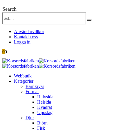
Search
Användarvillkor
Kontakta oss
Logga in
0
0
Webbutik
Kategorier
Barnkryss
Format
Halvsida
Helsida
Kvadrat
Uppslag
Djur
Björn
Fisk