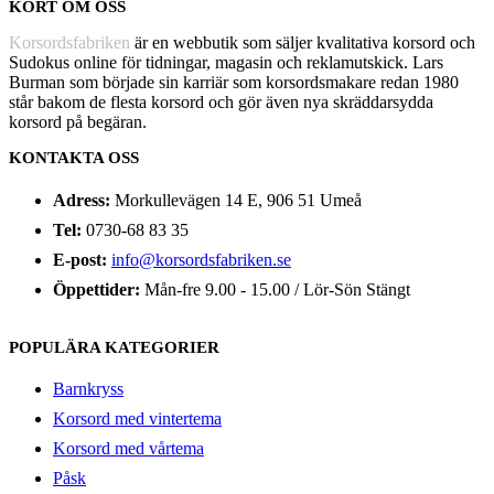
KORT OM OSS
Korsordsfabriken
är en webbutik som säljer kvalitativa korsord och
Sudokus online för tidningar, magasin och reklamutskick. Lars
Burman som började sin karriär som korsordsmakare redan 1980
står bakom de flesta korsord och gör även nya skräddarsydda
korsord på begäran.
KONTAKTA OSS
Adress:
Morkullevägen 14 E, 906 51 Umeå
Tel:
0730-68 83 35
E-post:
info@korsordsfabriken.se
Öppettider:
Mån-fre 9.00 - 15.00 / Lör-Sön Stängt
POPULÄRA KATEGORIER
Barnkryss
Korsord med vintertema
Korsord med vårtema
Påsk