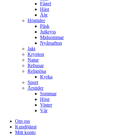
Fågel
Häst
Älg
Högtider
Påsk
Julkryss
Midsommar
Nyårsafton
Jakt
Krypton
Natur
Rebusar
Religiösa
Kyrka
Sport
Årstider
Sommar
Höst
Vinter
Vår
Om oss
Kundtjänst
Mitt konto