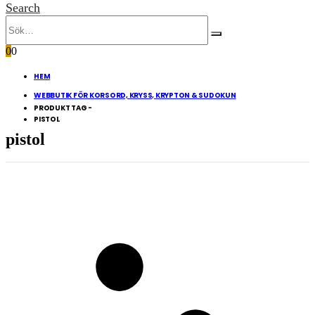
Search
0
0
HEM
WEBBUTIK FÖR KORSORD, KRYSS, KRYPTON & SUDOKUN
PRODUKT TAG -
PISTOL
pistol