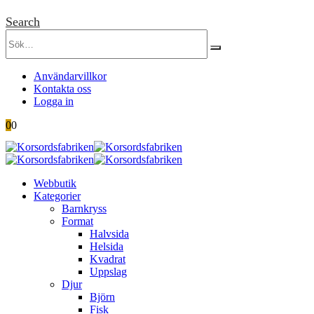
Search
Användarvillkor
Kontakta oss
Logga in
0
0
Webbutik
Kategorier
Barnkryss
Format
Halvsida
Helsida
Kvadrat
Uppslag
Djur
Björn
Fisk