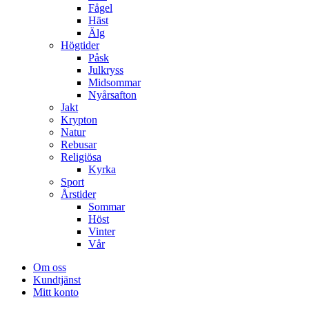
Fågel
Häst
Älg
Högtider
Påsk
Julkryss
Midsommar
Nyårsafton
Jakt
Krypton
Natur
Rebusar
Religiösa
Kyrka
Sport
Årstider
Sommar
Höst
Vinter
Vår
Om oss
Kundtjänst
Mitt konto