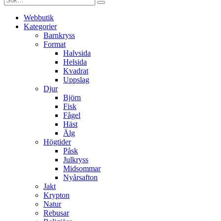
Webbutik
Kategorier
Barnkryss
Format
Halvsida
Helsida
Kvadrat
Uppslag
Djur
Björn
Fisk
Fågel
Häst
Älg
Högtider
Påsk
Julkryss
Midsommar
Nyårsafton
Jakt
Krypton
Natur
Rebusar