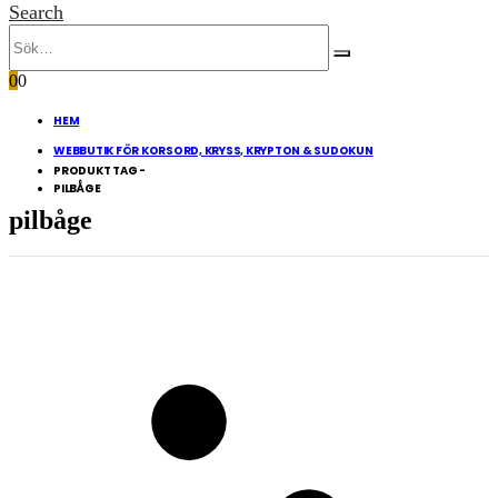
Search
0
0
HEM
WEBBUTIK FÖR KORSORD, KRYSS, KRYPTON & SUDOKUN
PRODUKT TAG -
PILBÅGE
pilbåge