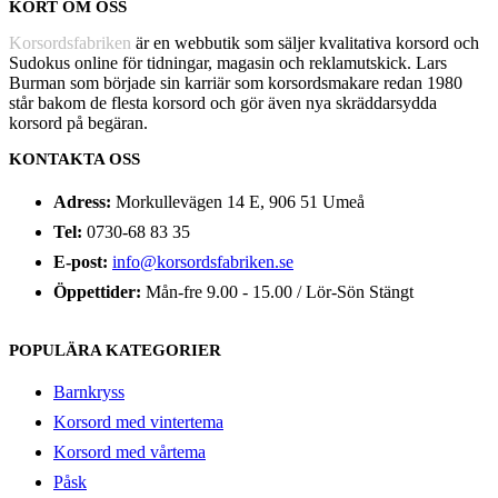
KORT OM OSS
Korsordsfabriken
är en webbutik som säljer kvalitativa korsord och
Sudokus online för tidningar, magasin och reklamutskick. Lars
Burman som började sin karriär som korsordsmakare redan 1980
står bakom de flesta korsord och gör även nya skräddarsydda
korsord på begäran.
KONTAKTA OSS
Adress:
Morkullevägen 14 E, 906 51 Umeå
Tel:
0730-68 83 35
E-post:
info@korsordsfabriken.se
Öppettider:
Mån-fre 9.00 - 15.00 / Lör-Sön Stängt
POPULÄRA KATEGORIER
Barnkryss
Korsord med vintertema
Korsord med vårtema
Påsk