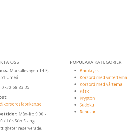
KTA OSS
POPULÄRA KATEGORIER
ess:
Morkullevägen 14 E,
Barnkryss
 51 Umeå
Korsord med vintertema
Korsord med vårtema
:
0730-68 83 35
Påsk
ost:
Krypton
o@korsordsfabriken.se
Sudoku
Rebusar
ettider:
Mån-fre 9.00 -
00 / Lör-Sön Stängt
ttigheter reserverade.