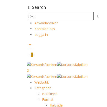
Search
Användarvillkor
Kontakta oss
Logga in
0
0
Webbutik
Kategorier
Barnkryss
Format
Halvsida