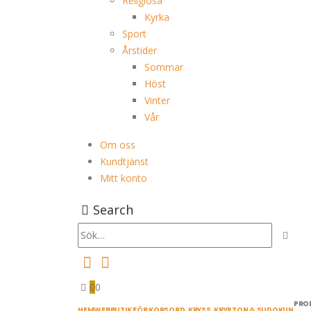
Religiösa
Kyrka
Sport
Årstider
Sommar
Höst
Vinter
Vår
Om oss
Kundtjänst
Mitt konto
Search
0
0
PRO
HEM
WEBBUTIK FÖR KORSORD, KRYSS, KRYPTON & SUDOKUN