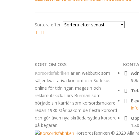
Sortera efter:
KORT OM OSS
KONTA
Korsordsfabriken
är en webbutik som
Adr
906
säljer kvalitativa korsord och Sudokus
online för tidningar, magasin och
Tel
reklamutskick. Lars Burman som
E-p
började sin karriär som korsordsmakare
inf
redan 1980 står bakom de flesta korsord
och gör även nya skräddarsydda korsord
Öpp
på begäran.
15.
Korsordsfabriken © 2020 Alla rä