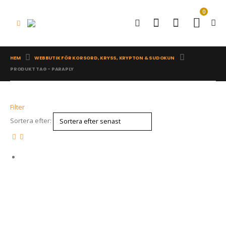
0
HEM
WEBBUTIK FÖR KORSORD, KRYSS, KRYPTON & SUDOKUN
PRODUKT TAG -
PARAPLY
Filter
Sortera efter: