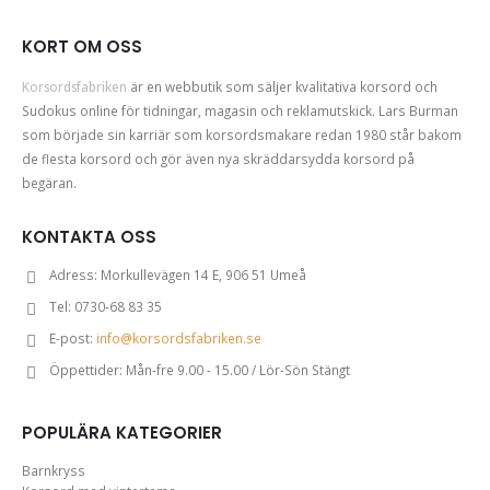
KORT OM OSS
Korsordsfabriken
är en webbutik som säljer kvalitativa korsord och
Sudokus online för tidningar, magasin och reklamutskick. Lars Burman
som började sin karriär som korsordsmakare redan 1980 står bakom
de flesta korsord och gör även nya skräddarsydda korsord på
begäran.
KONTAKTA OSS
Adress:
Morkullevägen 14 E, 906 51 Umeå
Tel:
0730-68 83 35
E-post:
info@korsordsfabriken.se
Öppettider:
Mån-fre 9.00 - 15.00 / Lör-Sön Stängt
POPULÄRA KATEGORIER
Barnkryss