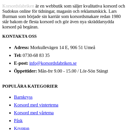
Korsordsfabriken
är en webbutik som säljer kvalitativa korsord och
Sudokus online för tidningar, magasin och reklamutskick. Lars
Burman som började sin karriär som korsordsmakare redan 1980
står bakom de flesta korsord och gör även nya skräddarsydda
korsord på begäran.
KONTAKTA OSS
Adress:
Morkullevägen 14 E, 906 51 Umeå
Tel:
0730-68 83 35
E-post:
info@korsordsfabriken.se
Öppettider:
Mån-fre 9.00 - 15.00 / Lör-Sön Stängt
POPULÄRA KATEGORIER
Barnkryss
Korsord med vintertema
Korsord med vårtema
Påsk
Krypton