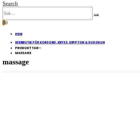
Search
0
0
HEM
WEBBUTIK FÖR KORSORD, KRYSS, KRYPTON & SUDOKUN
PRODUKT TAG -
MASSAGE
massage