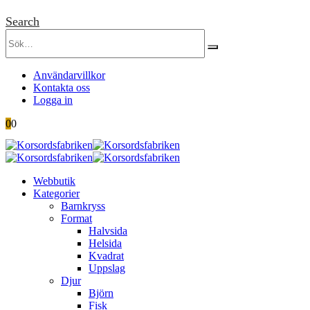
Search
Användarvillkor
Kontakta oss
Logga in
0
0
Webbutik
Kategorier
Barnkryss
Format
Halvsida
Helsida
Kvadrat
Uppslag
Djur
Björn
Fisk