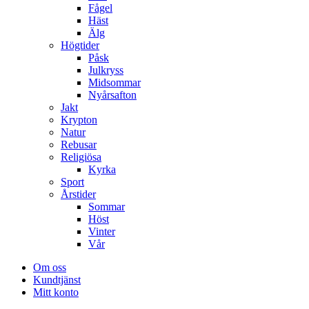
Fågel
Häst
Älg
Högtider
Påsk
Julkryss
Midsommar
Nyårsafton
Jakt
Krypton
Natur
Rebusar
Religiösa
Kyrka
Sport
Årstider
Sommar
Höst
Vinter
Vår
Om oss
Kundtjänst
Mitt konto