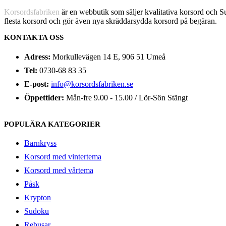
Korsordsfabriken
är en webbutik som säljer kvalitativa korsord och 
flesta korsord och gör även nya skräddarsydda korsord på begäran.
KONTAKTA OSS
Adress:
Morkullevägen 14 E, 906 51 Umeå
Tel:
0730-68 83 35
E-post:
info@korsordsfabriken.se
Öppettider:
Mån-fre 9.00 - 15.00 / Lör-Sön Stängt
POPULÄRA KATEGORIER
Barnkryss
Korsord med vintertema
Korsord med vårtema
Påsk
Krypton
Sudoku
Rebusar