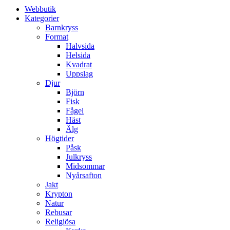
Webbutik
Kategorier
Barnkryss
Format
Halvsida
Helsida
Kvadrat
Uppslag
Djur
Björn
Fisk
Fågel
Häst
Älg
Högtider
Påsk
Julkryss
Midsommar
Nyårsafton
Jakt
Krypton
Natur
Rebusar
Religiösa