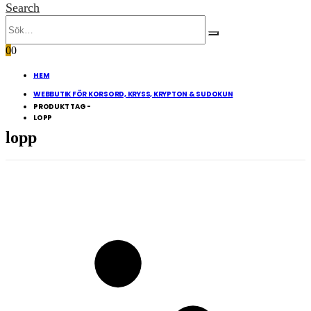
Search
0
0
HEM
WEBBUTIK FÖR KORSORD, KRYSS, KRYPTON & SUDOKUN
PRODUKT TAG -
LOPP
lopp