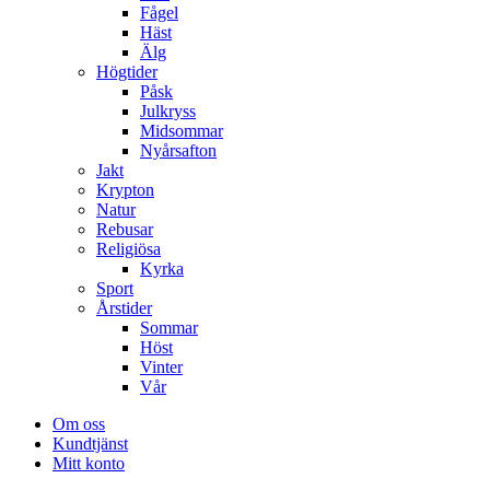
Fågel
Häst
Älg
Högtider
Påsk
Julkryss
Midsommar
Nyårsafton
Jakt
Krypton
Natur
Rebusar
Religiösa
Kyrka
Sport
Årstider
Sommar
Höst
Vinter
Vår
Om oss
Kundtjänst
Mitt konto