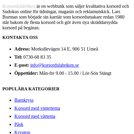
Korsordsfabriken
är en webbutik som säljer kvalitativa korsord och
Sudokus online för tidningar, magasin och reklamutskick. Lars
Burman som började sin karriär som korsordsmakare redan 1980
står bakom de flesta korsord och gör även nya skräddarsydda
korsord på begäran.
KONTAKTA OSS
Adress:
Morkullevägen 14 E, 906 51 Umeå
Tel:
0730-68 83 35
E-post:
info@korsordsfabriken.se
Öppettider:
Mån-fre 9.00 - 15.00 / Lör-Sön Stängt
POPULÄRA KATEGORIER
Barnkryss
Korsord med vintertema
Korsord med vårtema
Påsk
Krypton