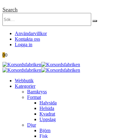
Search
Användarvillkor
Kontakta oss
Logga in
0
0
Webbutik
Kategorier
Barnkryss
Format
Halvsida
Helsida
Kvadrat
Uppslag
Djur
Björn
Fisk