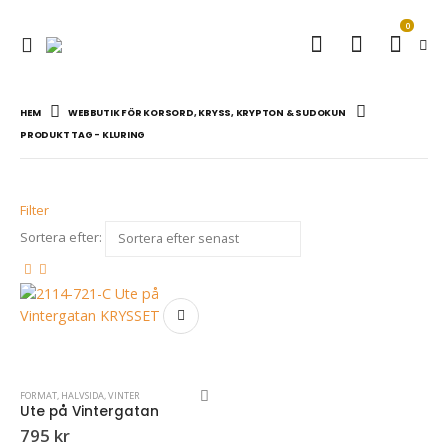
0
HEM
WEBBUTIK FÖR KORSORD, KRYSS, KRYPTON & SUDOKUN
PRODUKT TAG -
KLURING
Filter
Sortera efter:
FORMAT
,
HALVSIDA
,
VINTER
Ute på Vintergatan
795
kr