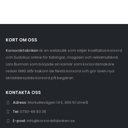
KORT OM OSS
Korsordsfabriken
är en webbutik som säljer kvalitativa korsord
och Sudokus online för tidningar, magasin och reklamutskick.
Lars Burman som började sin karriär som korsordsmakare
redan 1980 står bakom de flesta korsord och gör även nya
skräddarsydda korsord på begäran.
KONTAKTA OSS
Adress:
Morkullevägen 14 E, 906 51 Umeå
Tel:
0730-68 83 35
E-post:
info@korsordsfabriken.se