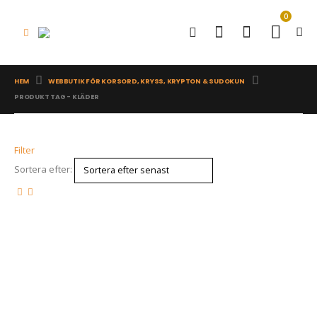
0
HEM
WEBBUTIK FÖR KORSORD, KRYSS, KRYPTON & SUDOKUN
PRODUKT TAG -
KLÄDER
Filter
Sortera efter: