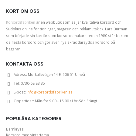
KORT OM OSS
Korsordsfabriken
är en webbutik som säljer kvalitativa korsord och
Sudokus online för tidningar, magasin och reklamutskick. Lars Burman
som började sin karriär som korsordsmakare redan 1980 står bakom
de flesta korsord och gör även nya skräddarsydda korsord på
begäran.
KONTAKTA OSS
Adress:
Morkullevägen 14 E, 906 51 Umeå
Tel:
0730-68 83 35
E-post:
info@korsordsfabriken.se
Öppettider:
Mån-fre 9.00 - 15.00 / Lör-Sön Stängt
POPULÄRA KATEGORIER
Barnkryss
Korsord med vintertema