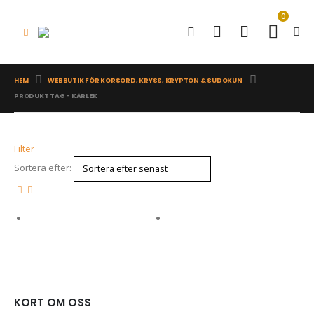
0
HEM
WEBBUTIK FÖR KORSORD, KRYSS, KRYPTON & SUDOKUN
PRODUKT TAG -
KÄRLEK
Filter
Sortera efter:
KORT OM OSS