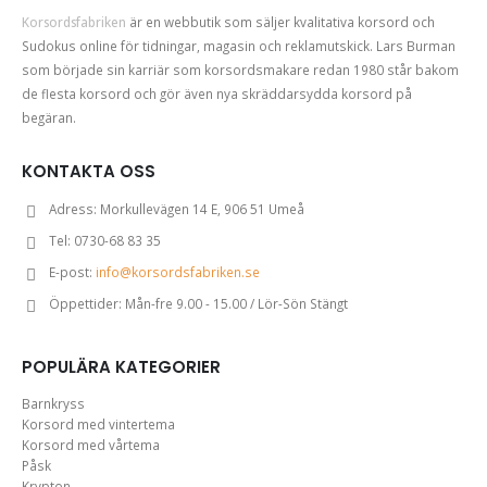
Korsordsfabriken
är en webbutik som säljer kvalitativa korsord och
Sudokus online för tidningar, magasin och reklamutskick. Lars Burman
som började sin karriär som korsordsmakare redan 1980 står bakom
de flesta korsord och gör även nya skräddarsydda korsord på
begäran.
KONTAKTA OSS
Adress:
Morkullevägen 14 E, 906 51 Umeå
Tel:
0730-68 83 35
E-post:
info@korsordsfabriken.se
Öppettider:
Mån-fre 9.00 - 15.00 / Lör-Sön Stängt
POPULÄRA KATEGORIER
Barnkryss
Korsord med vintertema
Korsord med vårtema
Påsk
Krypton