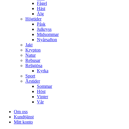
Fågel
Häst
Älg
Högtider
Påsk
Julkryss
Midsommar
Nyårsafton
Jakt
Krypton
Natur
Rebusar
Religiösa
Kyrka
Sport
Årstider
Sommar
Höst
Vinter
Vår
Om oss
Kundtjänst
Mitt konto