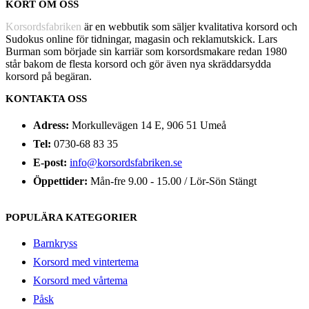
KORT OM OSS
Korsordsfabriken
är en webbutik som säljer kvalitativa korsord och
Sudokus online för tidningar, magasin och reklamutskick. Lars
Burman som började sin karriär som korsordsmakare redan 1980
står bakom de flesta korsord och gör även nya skräddarsydda
korsord på begäran.
KONTAKTA OSS
Adress:
Morkullevägen 14 E, 906 51 Umeå
Tel:
0730-68 83 35
E-post:
info@korsordsfabriken.se
Öppettider:
Mån-fre 9.00 - 15.00 / Lör-Sön Stängt
POPULÄRA KATEGORIER
Barnkryss
Korsord med vintertema
Korsord med vårtema
Påsk