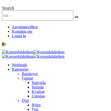
Search
Användarvillkor
Kontakta oss
Logga in
0
0
Webbutik
Kategorier
Barnkryss
Format
Halvsida
Helsida
Kvadrat
Uppslag
Djur
Björn
Fisk