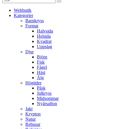
Webbutik
Kategorier
Barnkryss
Format
Halvsida
Helsida
Kvadrat
Uppslag
Djur
Björn
Fisk
Fågel
Häst
Älg
Högtider
Påsk
Julkryss
Midsommar
Nyårsafton
Jakt
Krypton
Natur
Rebusar