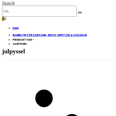
Search
0
0
HEM
WEBBUTIK FÖR KORSORD, KRYSS, KRYPTON & SUDOKUN
PRODUKT TAG -
JULPYSSEL
julpyssel