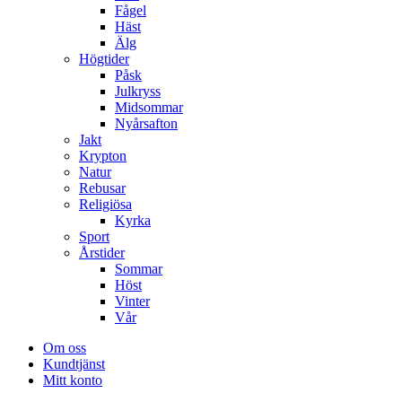
Fågel
Häst
Älg
Högtider
Påsk
Julkryss
Midsommar
Nyårsafton
Jakt
Krypton
Natur
Rebusar
Religiösa
Kyrka
Sport
Årstider
Sommar
Höst
Vinter
Vår
Om oss
Kundtjänst
Mitt konto