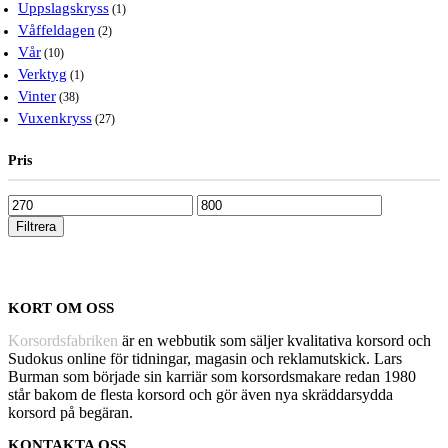
Uppslagskryss
(1)
Våffeldagen
(2)
Vår
(10)
Verktyg
(1)
Vinter
(38)
Vuxenkryss
(27)
Pris
Pris
Pris
från
till
Filtrera
KORT OM OSS
Korsordsfabriken
är en webbutik som säljer kvalitativa korsord och
Sudokus online för tidningar, magasin och reklamutskick. Lars
Burman som började sin karriär som korsordsmakare redan 1980
står bakom de flesta korsord och gör även nya skräddarsydda
korsord på begäran.
KONTAKTA OSS