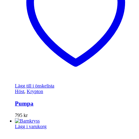
Lägg till i önskelista
Höst
,
Krypton
Pumpa
795
kr
Lägg i varukorg