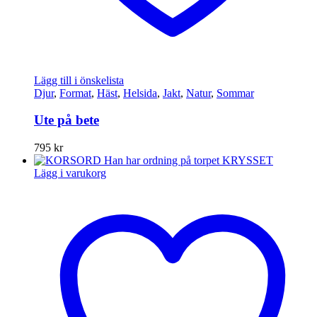
Lägg till i önskelista
Djur
,
Format
,
Häst
,
Helsida
,
Jakt
,
Natur
,
Sommar
Ute på bete
795
kr
Lägg i varukorg