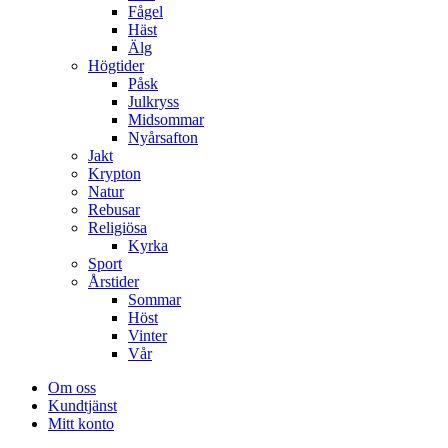
Fågel
Häst
Älg
Högtider
Påsk
Julkryss
Midsommar
Nyårsafton
Jakt
Krypton
Natur
Rebusar
Religiösa
Kyrka
Sport
Årstider
Sommar
Höst
Vinter
Vår
Om oss
Kundtjänst
Mitt konto