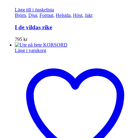
Lägg till i önskelista
Björn
,
Djur
,
Format
,
Helsida
,
Höst
,
Jakt
I de vildas rike
795
kr
Lägg i varukorg