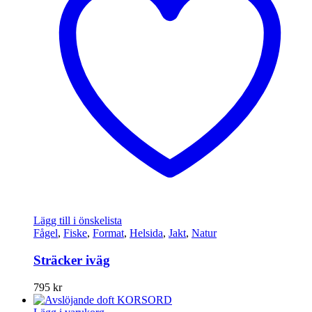
Lägg till i önskelista
Fågel
,
Fiske
,
Format
,
Helsida
,
Jakt
,
Natur
Sträcker iväg
795
kr