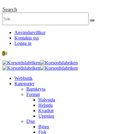
Search
Användarvillkor
Kontakta oss
Logga in
0
0
Webbutik
Kategorier
Barnkryss
Format
Halvsida
Helsida
Kvadrat
Uppslag
Djur
Björn
Fisk