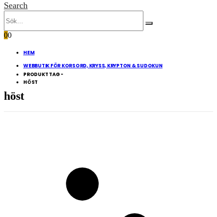
Search
0
0
HEM
WEBBUTIK FÖR KORSORD, KRYSS, KRYPTON & SUDOKUN
PRODUKT TAG -
HÖST
höst