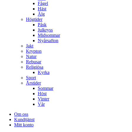
Fågel
Häst
Älg
Högtider
Påsk
Julkryss
Midsommar
Nyårsafton
Jakt
Krypton
Natur
Rebusar
Religiösa
Kyrka
Sport
Årstider
Sommar
Höst
Vinter
Vår
Om oss
Kundtjänst
Mitt konto