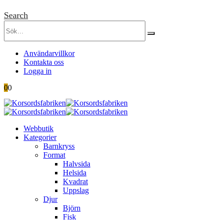
Search
Användarvillkor
Kontakta oss
Logga in
0
0
Webbutik
Kategorier
Barnkryss
Format
Halvsida
Helsida
Kvadrat
Uppslag
Djur
Björn
Fisk