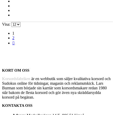
Visa:
1
2
KORT OM OSS
Korsordsfabriken
är en webbutik som säljer kvalitativa korsord och
Sudokus online för tidningar, magasin och reklamutskick. Lars
Burman som började sin karriär som korsordsmakare redan 1980
står bakom de flesta korsord och gör även nya skräddarsydda
korsord på begäran.
KONTAKTA OSS