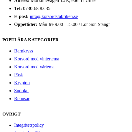
Adress:
Morkullevägen 14 E, 906 51 Umeå
Tel:
0730-68 83 35
E-post:
info@korsordsfabriken.se
Öppettider:
Mån-fre 9.00 - 15.00 / Lör-Sön Stängt
POPULÄRA KATEGORIER
Barnkryss
Korsord med vintertema
Korsord med vårtema
Påsk
Krypton
Sudoku
Rebusar
ÖVRIGT
Integritetspolicy