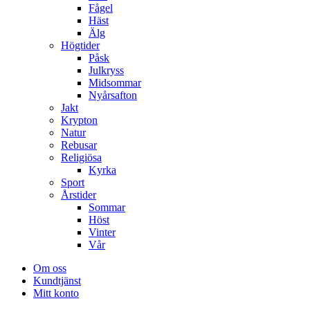
Fågel
Häst
Älg
Högtider
Påsk
Julkryss
Midsommar
Nyårsafton
Jakt
Krypton
Natur
Rebusar
Religiösa
Kyrka
Sport
Årstider
Sommar
Höst
Vinter
Vår
Om oss
Kundtjänst
Mitt konto