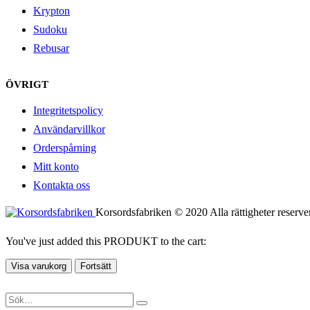
Krypton
Sudoku
Rebusar
ÖVRIGT
Integritetspolicy
Användarvillkor
Orderspårning
Mitt konto
Kontakta oss
Korsordsfabriken © 2020 Alla rättigheter reserve
You've just added this PRODUKT to the cart:
Visa varukorg
Fortsätt