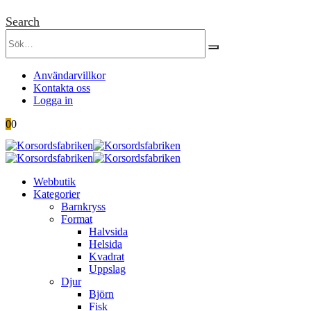
Search
Användarvillkor
Kontakta oss
Logga in
0
0
Webbutik
Kategorier
Barnkryss
Format
Halvsida
Helsida
Kvadrat
Uppslag
Djur
Björn
Fisk