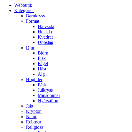
Webbutik
Kategorier
Barnkryss
Format
Halvsida
Helsida
Kvadrat
Uppslag
Djur
Björn
Fisk
Fågel
Häst
Älg
Högtider
Påsk
Julkryss
Midsommar
Nyårsafton
Jakt
Krypton
Natur
Rebusar
Religiösa