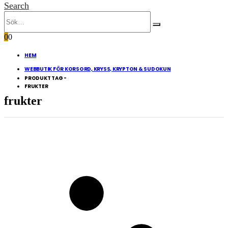
Search
0
0
HEM
WEBBUTIK FÖR KORSORD, KRYSS, KRYPTON & SUDOKUN
PRODUKT TAG -
FRUKTER
frukter