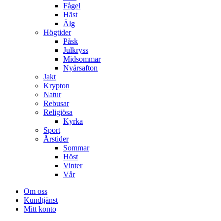
Fågel
Häst
Älg
Högtider
Påsk
Julkryss
Midsommar
Nyårsafton
Jakt
Krypton
Natur
Rebusar
Religiösa
Kyrka
Sport
Årstider
Sommar
Höst
Vinter
Vår
Om oss
Kundtjänst
Mitt konto