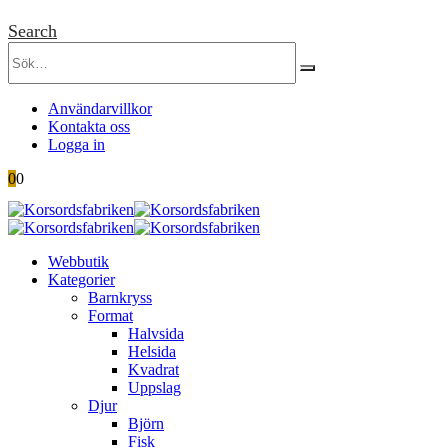
Search
Användarvillkor
Kontakta oss
Logga in
0
0
Webbutik
Kategorier
Barnkryss
Format
Halvsida
Helsida
Kvadrat
Uppslag
Djur
Björn
Fisk