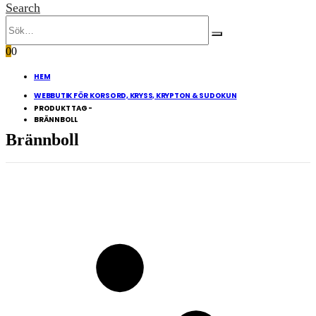
Search
0
0
HEM
WEBBUTIK FÖR KORSORD, KRYSS, KRYPTON & SUDOKUN
PRODUKT TAG -
BRÄNNBOLL
Brännboll