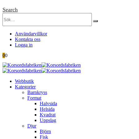
Search
Användarvillkor
Kontakta oss
Logga in
0
0
Webbutik
Kategorier
Barnkryss
Format
Halvsida
Helsida
Kvadrat
Uppslag
Djur
Björn
Fisk