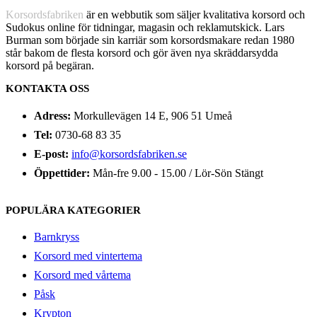
Korsordsfabriken
är en webbutik som säljer kvalitativa korsord och
Sudokus online för tidningar, magasin och reklamutskick. Lars
Burman som började sin karriär som korsordsmakare redan 1980
står bakom de flesta korsord och gör även nya skräddarsydda
korsord på begäran.
KONTAKTA OSS
Adress:
Morkullevägen 14 E, 906 51 Umeå
Tel:
0730-68 83 35
E-post:
info@korsordsfabriken.se
Öppettider:
Mån-fre 9.00 - 15.00 / Lör-Sön Stängt
POPULÄRA KATEGORIER
Barnkryss
Korsord med vintertema
Korsord med vårtema
Påsk
Krypton