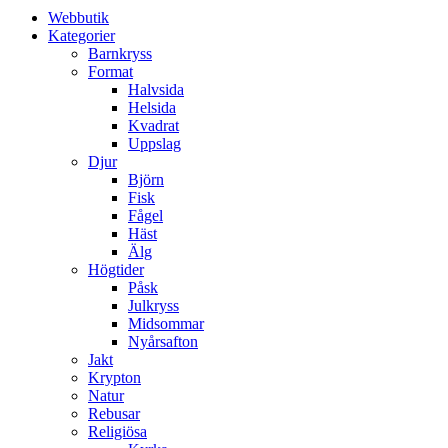
Webbutik
Kategorier
Barnkryss
Format
Halvsida
Helsida
Kvadrat
Uppslag
Djur
Björn
Fisk
Fågel
Häst
Älg
Högtider
Påsk
Julkryss
Midsommar
Nyårsafton
Jakt
Krypton
Natur
Rebusar
Religiösa