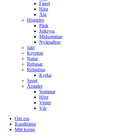
Fågel
Häst
Älg
Högtider
Påsk
Julkryss
Midsommar
Nyårsafton
Jakt
Krypton
Natur
Rebusar
Religiösa
Kyrka
Sport
Årstider
Sommar
Höst
Vinter
Vår
Om oss
Kundtjänst
Mitt konto