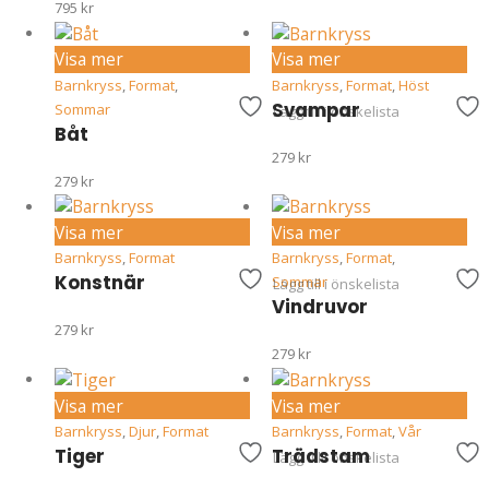
795
kr
Visa mer
Visa mer
Barnkryss
,
Format
,
Barnkryss
,
Format
,
Höst
Svampar
Sommar
Lägg till i önskelista
Båt
279
kr
279
kr
Visa mer
Visa mer
Barnkryss
,
Format
Barnkryss
,
Format
,
Konstnär
Sommar
Lägg till i önskelista
Vindruvor
279
kr
279
kr
Visa mer
Visa mer
Barnkryss
,
Djur
,
Format
Barnkryss
,
Format
,
Vår
Tiger
Trädstam
Lägg till i önskelista