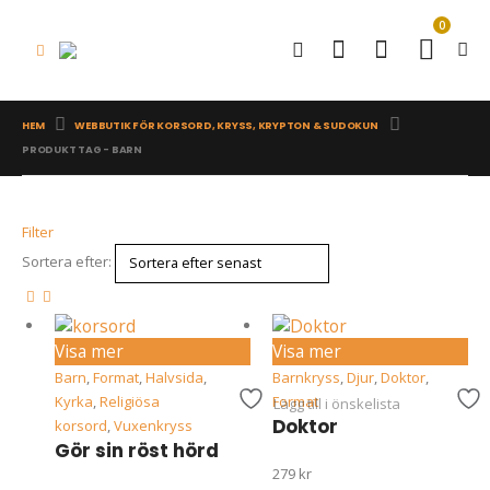
0
HEM
WEBBUTIK FÖR KORSORD, KRYSS, KRYPTON & SUDOKUN
PRODUKT TAG -
BARN
Filter
Sortera efter:
Visa mer
Visa mer
Barn
,
Format
,
Halvsida
,
Barnkryss
,
Djur
,
Doktor
,
Kyrka
,
Religiösa
Format
Lägg till i önskelista
Doktor
korsord
,
Vuxenkryss
Gör sin röst hörd
279
kr