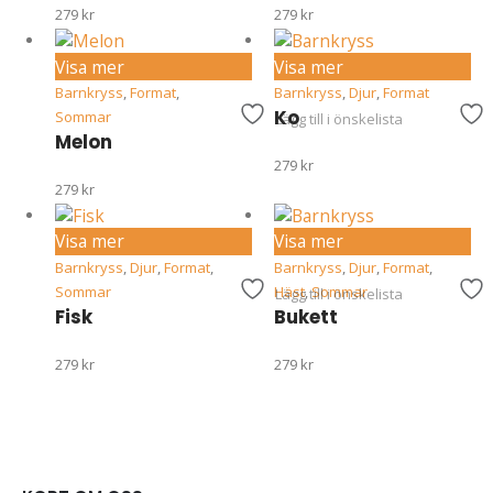
279
kr
279
kr
Visa mer
Visa mer
Barnkryss
,
Format
,
Barnkryss
,
Djur
,
Format
Ko
Sommar
Lägg till i önskelista
Melon
279
kr
279
kr
Visa mer
Visa mer
Barnkryss
,
Djur
,
Format
,
Barnkryss
,
Djur
,
Format
,
Sommar
Häst
,
Sommar
Lägg till i önskelista
Fisk
Bukett
279
kr
279
kr