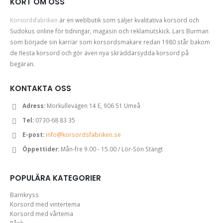
KORT OM OSS
Korsordsfabriken
är en webbutik som säljer kvalitativa korsord och
Sudokus online för tidningar, magasin och reklamutskick. Lars Burman
som började sin karriär som korsordsmakare redan 1980 står bakom
de flesta korsord och gör även nya skräddarsydda korsord på
begäran.
KONTAKTA OSS
Adress:
Morkullevägen 14 E, 906 51 Umeå
Tel:
0730-68 83 35
E-post:
info@korsordsfabriken.se
Öppettider:
Mån-fre 9.00 - 15.00 / Lör-Sön Stängt
POPULÄRA KATEGORIER
Barnkryss
Korsord med vintertema
Korsord med vårtema