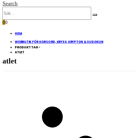
Search
0
0
HEM
WEBBUTIK FÖR KORSORD, KRYSS, KRYPTON & SUDOKUN
PRODUKT TAG -
ATLET
atlet