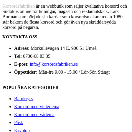
Korsordsfabriken
är en webbutik som säljer kvalitativa korsord och
Sudokus online för tidningar, magasin och reklamutskick. Lars
Burman som började sin karriär som korsordsmakare redan 1980
står bakom de flesta korsord och gör även nya skräddarsydda
korsord på begäran.
KONTAKTA OSS
Adress:
Morkullevägen 14 E, 906 51 Umeå
Tel:
0730-68 83 35
E-post:
info@korsordsfabriken.se
Öppettider:
Mån-fre 9.00 - 15.00 / Lör-Sön Stängt
POPULÄRA KATEGORIER
Barnkryss
Korsord med vintertema
Korsord med vårtema
Påsk
Krypton