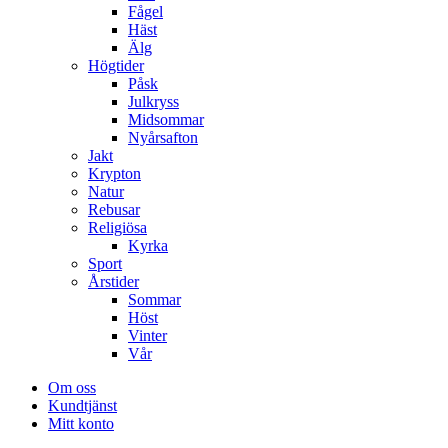
Fågel
Häst
Älg
Högtider
Påsk
Julkryss
Midsommar
Nyårsafton
Jakt
Krypton
Natur
Rebusar
Religiösa
Kyrka
Sport
Årstider
Sommar
Höst
Vinter
Vår
Om oss
Kundtjänst
Mitt konto