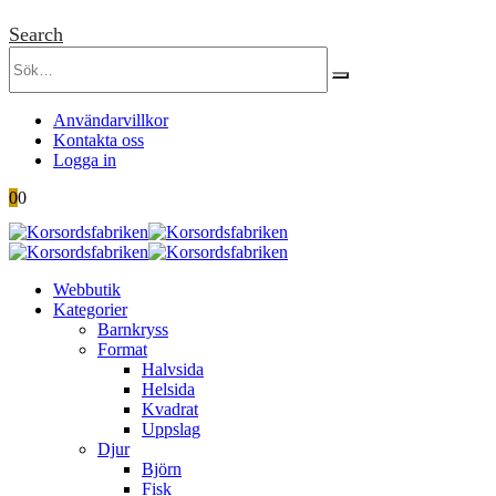
Search
Användarvillkor
Kontakta oss
Logga in
0
0
Webbutik
Kategorier
Barnkryss
Format
Halvsida
Helsida
Kvadrat
Uppslag
Djur
Björn
Fisk