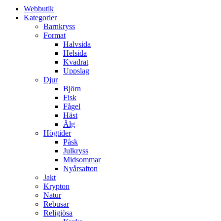
Webbutik
Kategorier
Barnkryss
Format
Halvsida
Helsida
Kvadrat
Uppslag
Djur
Björn
Fisk
Fågel
Häst
Älg
Högtider
Påsk
Julkryss
Midsommar
Nyårsafton
Jakt
Krypton
Natur
Rebusar
Religiösa