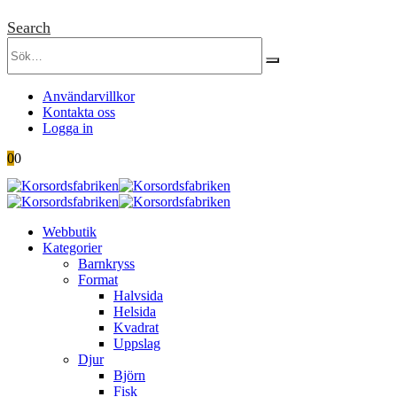
Search
Användarvillkor
Kontakta oss
Logga in
0
0
Webbutik
Kategorier
Barnkryss
Format
Halvsida
Helsida
Kvadrat
Uppslag
Djur
Björn
Fisk