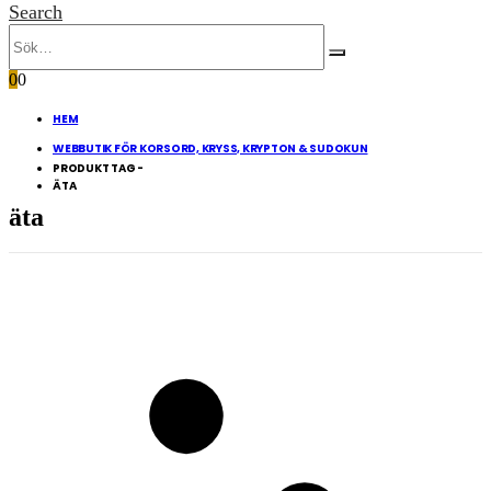
Search
0
0
HEM
WEBBUTIK FÖR KORSORD, KRYSS, KRYPTON & SUDOKUN
PRODUKT TAG -
ÄTA
äta