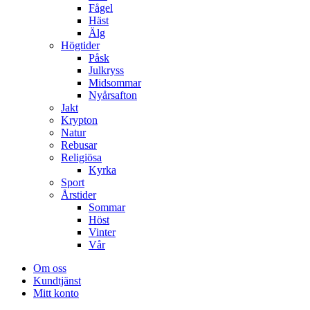
Fågel
Häst
Älg
Högtider
Påsk
Julkryss
Midsommar
Nyårsafton
Jakt
Krypton
Natur
Rebusar
Religiösa
Kyrka
Sport
Årstider
Sommar
Höst
Vinter
Vår
Om oss
Kundtjänst
Mitt konto