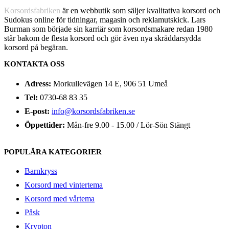
Korsordsfabriken
är en webbutik som säljer kvalitativa korsord och
Sudokus online för tidningar, magasin och reklamutskick. Lars
Burman som började sin karriär som korsordsmakare redan 1980
står bakom de flesta korsord och gör även nya skräddarsydda
korsord på begäran.
KONTAKTA OSS
Adress:
Morkullevägen 14 E, 906 51 Umeå
Tel:
0730-68 83 35
E-post:
info@korsordsfabriken.se
Öppettider:
Mån-fre 9.00 - 15.00 / Lör-Sön Stängt
POPULÄRA KATEGORIER
Barnkryss
Korsord med vintertema
Korsord med vårtema
Påsk
Krypton