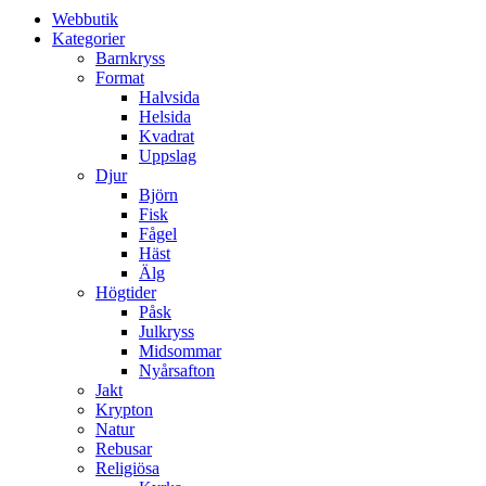
Webbutik
Kategorier
Barnkryss
Format
Halvsida
Helsida
Kvadrat
Uppslag
Djur
Björn
Fisk
Fågel
Häst
Älg
Högtider
Påsk
Julkryss
Midsommar
Nyårsafton
Jakt
Krypton
Natur
Rebusar
Religiösa