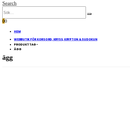
Search
0
0
HEM
WEBBUTIK FÖR KORSORD, KRYSS, KRYPTON & SUDOKUN
PRODUKT TAG -
ÄGG
ägg