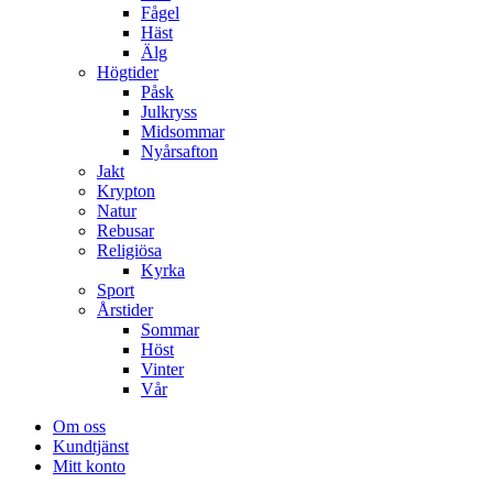
Fågel
Häst
Älg
Högtider
Påsk
Julkryss
Midsommar
Nyårsafton
Jakt
Krypton
Natur
Rebusar
Religiösa
Kyrka
Sport
Årstider
Sommar
Höst
Vinter
Vår
Om oss
Kundtjänst
Mitt konto