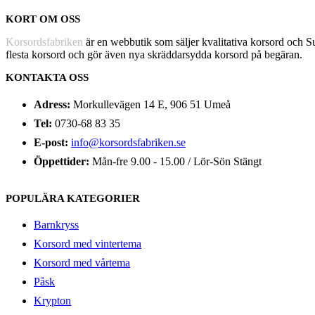
KORT OM OSS
Korsordsfabriken
är en webbutik som säljer kvalitativa korsord och 
flesta korsord och gör även nya skräddarsydda korsord på begäran.
KONTAKTA OSS
Adress:
Morkullevägen 14 E, 906 51 Umeå
Tel:
0730-68 83 35
E-post:
info@korsordsfabriken.se
Öppettider:
Mån-fre 9.00 - 15.00 / Lör-Sön Stängt
POPULÄRA KATEGORIER
Barnkryss
Korsord med vintertema
Korsord med vårtema
Påsk
Krypton