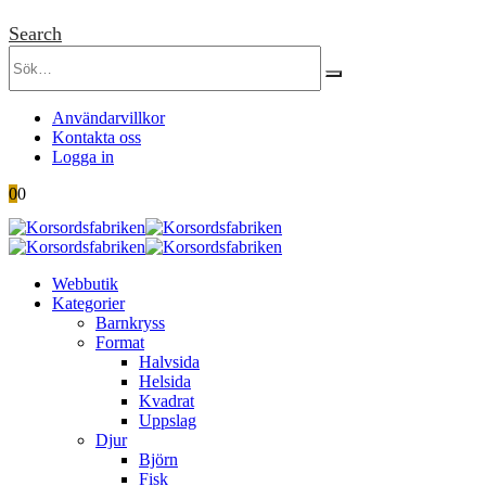
Search
Användarvillkor
Kontakta oss
Logga in
0
0
Webbutik
Kategorier
Barnkryss
Format
Halvsida
Helsida
Kvadrat
Uppslag
Djur
Björn
Fisk