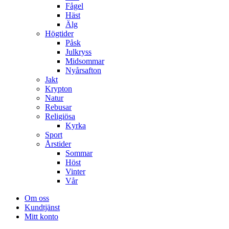
Fågel
Häst
Älg
Högtider
Påsk
Julkryss
Midsommar
Nyårsafton
Jakt
Krypton
Natur
Rebusar
Religiösa
Kyrka
Sport
Årstider
Sommar
Höst
Vinter
Vår
Om oss
Kundtjänst
Mitt konto