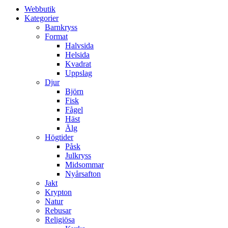
Webbutik
Kategorier
Barnkryss
Format
Halvsida
Helsida
Kvadrat
Uppslag
Djur
Björn
Fisk
Fågel
Häst
Älg
Högtider
Påsk
Julkryss
Midsommar
Nyårsafton
Jakt
Krypton
Natur
Rebusar
Religiösa