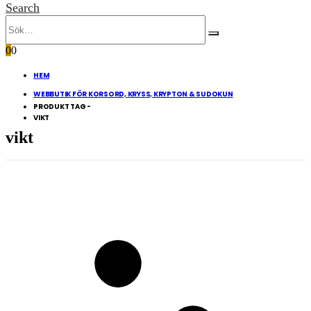
Search
0
0
HEM
WEBBUTIK FÖR KORSORD, KRYSS, KRYPTON & SUDOKUN
PRODUKT TAG -
VIKT
vikt