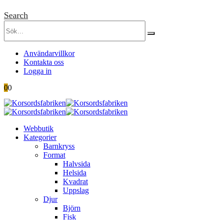
Search
Användarvillkor
Kontakta oss
Logga in
0
0
Webbutik
Kategorier
Barnkryss
Format
Halvsida
Helsida
Kvadrat
Uppslag
Djur
Björn
Fisk