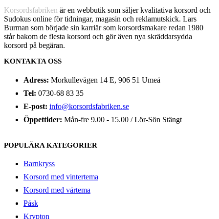
Korsordsfabriken
är en webbutik som säljer kvalitativa korsord och
Sudokus online för tidningar, magasin och reklamutskick. Lars
Burman som började sin karriär som korsordsmakare redan 1980
står bakom de flesta korsord och gör även nya skräddarsydda
korsord på begäran.
KONTAKTA OSS
Adress:
Morkullevägen 14 E, 906 51 Umeå
Tel:
0730-68 83 35
E-post:
info@korsordsfabriken.se
Öppettider:
Mån-fre 9.00 - 15.00 / Lör-Sön Stängt
POPULÄRA KATEGORIER
Barnkryss
Korsord med vintertema
Korsord med vårtema
Påsk
Krypton