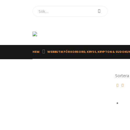
HEM
WEBBUTIK FÖR KORSORD, KRYSS, KRYPTON & SUDOKU
Sortera 