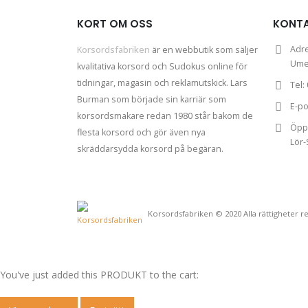
KORT OM OSS
KONT
Adr
Korsordsfabriken
är en webbutik som säljer
Um
kvalitativa korsord och Sudokus online för
tidningar, magasin och reklamutskick. Lars
Tel:
Burman som började sin karriär som
E-po
korsordsmakare redan 1980 står bakom de
Öppe
flesta korsord och gör även nya
Lör-
skräddarsydda korsord på begäran.
Korsordsfabriken © 2020 Alla rättigheter r
You've just added this PRODUKT to the cart: