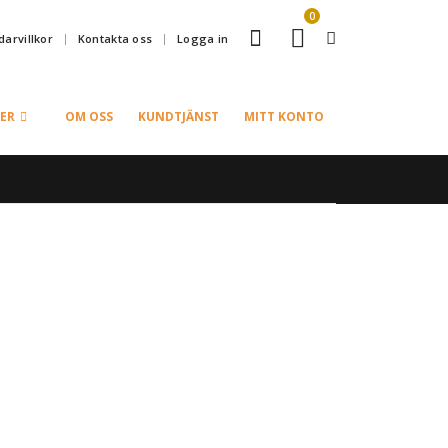
0
arvillkor
Kontakta oss
Logga in
ER
OM OSS
KUNDTJÄNST
MITT KONTO