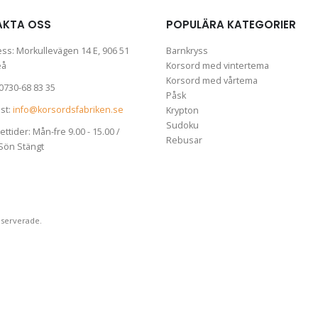
AKTA OSS
POPULÄRA KATEGORIER
ess:
Morkullevägen 14 E, 906 51
Barnkryss
eå
Korsord med vintertema
Korsord med vårtema
0730-68 83 35
Påsk
st:
info@korsordsfabriken.se
Krypton
Sudoku
ttider:
Mån-fre 9.00 - 15.00 /
Rebusar
Sön Stängt
eserverade.