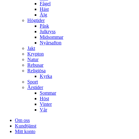
Fågel
Häst
Älg
Högtider
Påsk
Julkryss
Midsommar
Nyårsafton
Jakt
Krypton
Natur
Rebusar
Religiösa
Kyrka
Sport
Årstider
Sommar
Höst
Vinter
Vår
Om oss
Kundtjänst
Mitt konto