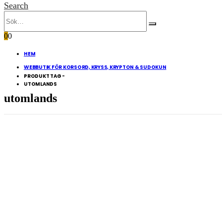
Search
0
0
HEM
WEBBUTIK FÖR KORSORD, KRYSS, KRYPTON & SUDOKUN
PRODUKT TAG -
UTOMLANDS
utomlands