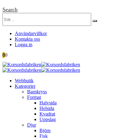
Search
Användarvillkor
Kontakta oss
Logga in
0
0
Webbutik
Kategorier
Barnkryss
Format
Halvsida
Helsida
Kvadrat
Uppslag
Djur
Björn
Fisk