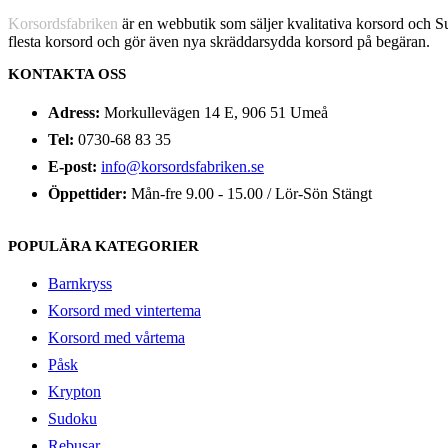
Korsordsfabriken
är en webbutik som säljer kvalitativa korsord och 
flesta korsord och gör även nya skräddarsydda korsord på begäran.
KONTAKTA OSS
Adress:
Morkullevägen 14 E, 906 51 Umeå
Tel:
0730-68 83 35
E-post:
info@korsordsfabriken.se
Öppettider:
Mån-fre 9.00 - 15.00 / Lör-Sön Stängt
POPULÄRA KATEGORIER
Barnkryss
Korsord med vintertema
Korsord med vårtema
Påsk
Krypton
Sudoku
Rebusar