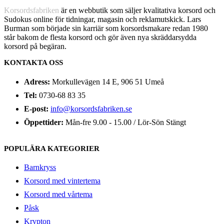
Korsordsfabriken
är en webbutik som säljer kvalitativa korsord och
Sudokus online för tidningar, magasin och reklamutskick. Lars
Burman som började sin karriär som korsordsmakare redan 1980
står bakom de flesta korsord och gör även nya skräddarsydda
korsord på begäran.
KONTAKTA OSS
Adress:
Morkullevägen 14 E, 906 51 Umeå
Tel:
0730-68 83 35
E-post:
info@korsordsfabriken.se
Öppettider:
Mån-fre 9.00 - 15.00 / Lör-Sön Stängt
POPULÄRA KATEGORIER
Barnkryss
Korsord med vintertema
Korsord med vårtema
Påsk
Krypton