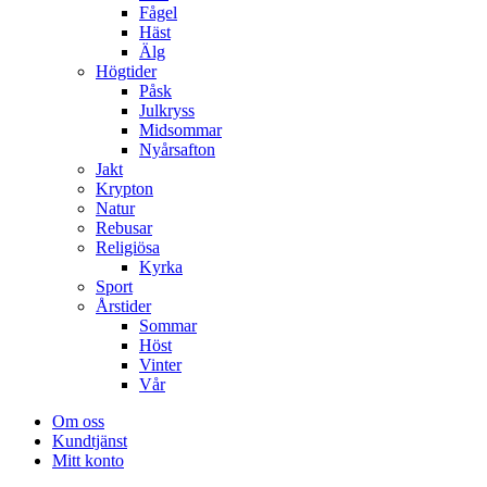
Fågel
Häst
Älg
Högtider
Påsk
Julkryss
Midsommar
Nyårsafton
Jakt
Krypton
Natur
Rebusar
Religiösa
Kyrka
Sport
Årstider
Sommar
Höst
Vinter
Vår
Om oss
Kundtjänst
Mitt konto