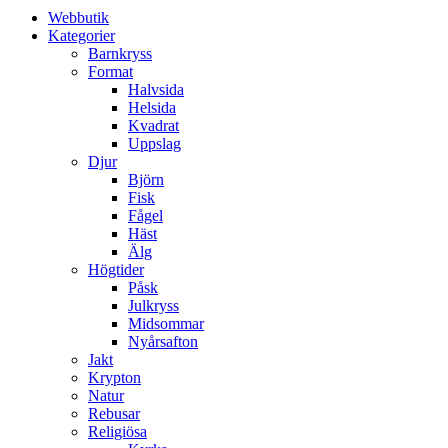
Webbutik
Kategorier
Barnkryss
Format
Halvsida
Helsida
Kvadrat
Uppslag
Djur
Björn
Fisk
Fågel
Häst
Älg
Högtider
Påsk
Julkryss
Midsommar
Nyårsafton
Jakt
Krypton
Natur
Rebusar
Religiösa