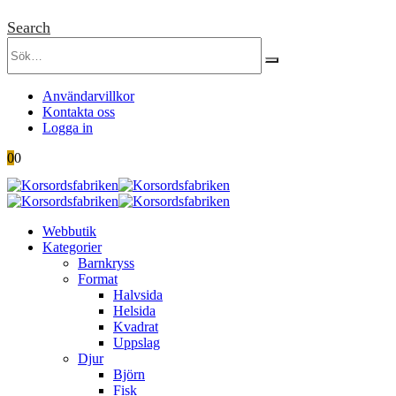
Search
Användarvillkor
Kontakta oss
Logga in
0
0
Webbutik
Kategorier
Barnkryss
Format
Halvsida
Helsida
Kvadrat
Uppslag
Djur
Björn
Fisk