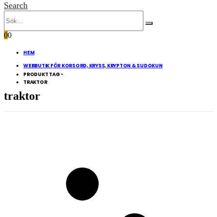
Search
0
0
HEM
WEBBUTIK FÖR KORSORD, KRYSS, KRYPTON & SUDOKUN
PRODUKT TAG -
TRAKTOR
traktor