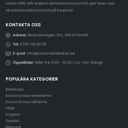
redan 1980 står bakom de flesta korsord och gör även nya
skräddarsydda korsord på begäran.
KONTAKTA OSS
Adress:
Morkullevägen 14 E, 906 51 Umeå
Tel:
0730-68 83 35
E-post:
info@korsordsfabriken.se
Öppettider:
Mån-fre 9.00 - 15.00 / Lör-Sön Stängt
POPULÄRA KATEGORIER
Barnkryss
Korsord med vintertema
Korsord med vårtema
Påsk
Krypton
Sudoku
Rebusar