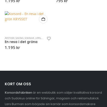
1.195
kr
795
kr
ÅRSTIDER
,
SÄSONG
,
SOMMAR
,
UPPSLAG
En resa i det gröna
1.195
kr
KORT OM OSS
Korsordsfabriken
är en webbutik som säljer kvalitativa korsord
och Sudokus online för tidningar, magasin och reklamutskick.
Lars Burman som började sin karriär som korsordsmakare