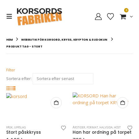
0
HEM
WEBBUTIK FÖR KORSORD, KRYSS, KRYPTON & SUDOKUN
PRODUKT TAG -
STORT
Filter
Sortera efter:
PÅSK
,
UPPSLAG
ÅRSTIDER
,
FORMAT
,
HALVSIDA
,
HÖST
Stort påskkryss
Han har ordning på torpet