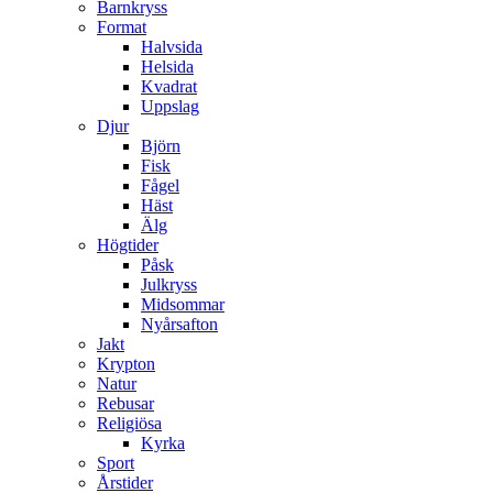
Barnkryss
Format
Halvsida
Helsida
Kvadrat
Uppslag
Djur
Björn
Fisk
Fågel
Häst
Älg
Högtider
Påsk
Julkryss
Midsommar
Nyårsafton
Jakt
Krypton
Natur
Rebusar
Religiösa
Kyrka
Sport
Årstider