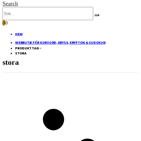
Search
0
0
HEM
WEBBUTIK FÖR KORSORD, KRYSS, KRYPTON & SUDOKUN
PRODUKT TAG -
STORA
stora