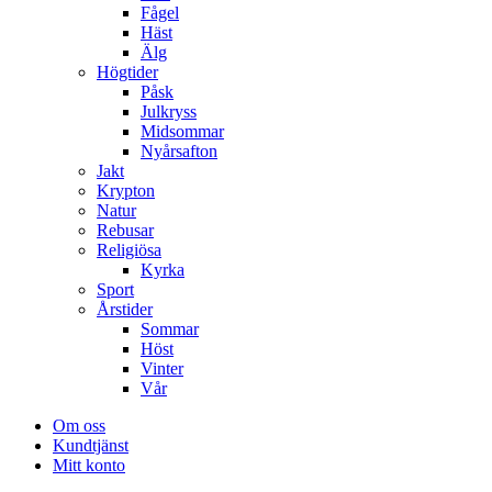
Fågel
Häst
Älg
Högtider
Påsk
Julkryss
Midsommar
Nyårsafton
Jakt
Krypton
Natur
Rebusar
Religiösa
Kyrka
Sport
Årstider
Sommar
Höst
Vinter
Vår
Om oss
Kundtjänst
Mitt konto