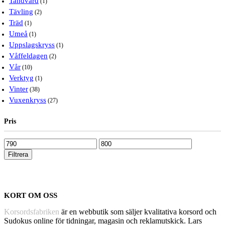
Tandvård
(1)
Tävling
(2)
Träd
(1)
Umeå
(1)
Uppslagskryss
(1)
Våffeldagen
(2)
Vår
(10)
Verktyg
(1)
Vinter
(38)
Vuxenkryss
(27)
Pris
Pris
Pris
från
till
Filtrera
KORT OM OSS
Korsordsfabriken
är en webbutik som säljer kvalitativa korsord och
Sudokus online för tidningar, magasin och reklamutskick. Lars