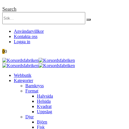
Search
Användarvillkor
Kontakta oss
Logga in
0
0
Webbutik
Kategorier
Barnkryss
Format
Halvsida
Helsida
Kvadrat
Uppslag
Djur
Björn
Fisk