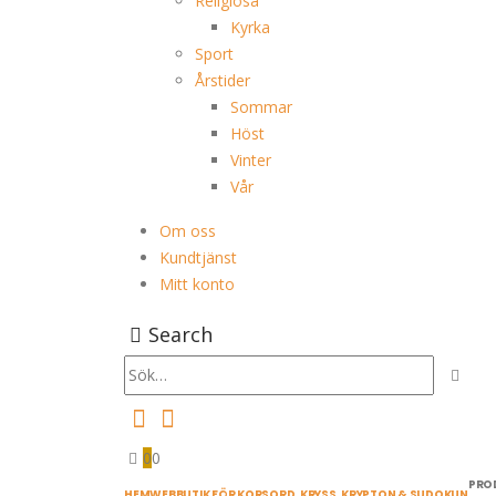
Religiösa
Kyrka
Sport
Årstider
Sommar
Höst
Vinter
Vår
Om oss
Kundtjänst
Mitt konto
Search
0
0
PRO
HEM
WEBBUTIK FÖR KORSORD, KRYSS, KRYPTON & SUDOKUN