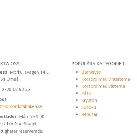
KTA OSS
POPULÄRA KATEGORIER
ess:
Morkullevägen 14 E,
Barnkryss
 51 Umeå
Korsord med vintertema
Korsord med vårtema
:
0730-68 83 35
Påsk
ost:
Krypton
o@korsordsfabriken.se
Sudoku
Rebusar
ettider:
Mån-fre 9.00 -
00 / Lör-Sön Stängt
ttigheter reserverade.