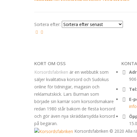
Sortera efter:
KORT OM OSS
KONTA
Korsordsfabriken
är en webbutik som
Adr
906
säljer kvalitativa korsord och Sudokus
online för tidningar, magasin och
Tel
reklamutskick. Lars Burman som
E-p
började sin karriär som korsordsmakare
inf
redan 1980 står bakom de flesta korsord
och gör även nya skräddarsydda korsord
Öpp
på begäran.
15.
Korsordsfabriken © 2020 Alla rä