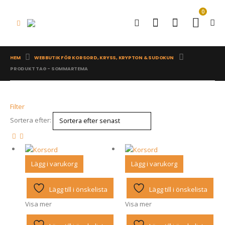
0
HEM
WEBBUTIK FÖR KORSORD, KRYSS, KRYPTON & SUDOKUN
PRODUKT TAG -
SOMMARTEMA
Filter
Sortera efter:
Lägg i varukorg
Lägg i varukorg
Lägg till i önskelista
Lägg till i önskelista
Visa mer
Visa mer