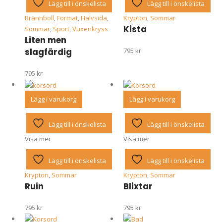
Lägg till i önskelista
Lägg till i önskelista
Brännboll
,
Format
,
Halvsida
,
Krypton
,
Sommar
Kista
Sommar
,
Sport
,
Vuxenkryss
Liten men
slagfärdig
795
kr
795
kr
Lägg i varukorg
Lägg i varukorg
Lägg till i önskelista
Lägg till i önskelista
Visa mer
Visa mer
Lägg till i önskelista
Lägg till i önskelista
Krypton
,
Sommar
Krypton
,
Sommar
Ruin
Blixtar
795
kr
795
kr