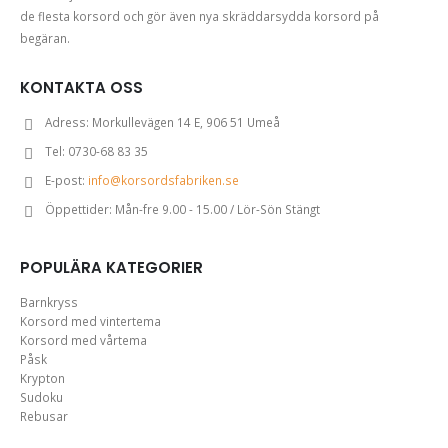
de flesta korsord och gör även nya skräddarsydda korsord på
begäran.
KONTAKTA OSS
Adress:
Morkullevägen 14 E, 906 51 Umeå
Tel:
0730-68 83 35
E-post:
info@korsordsfabriken.se
Öppettider:
Mån-fre 9.00 - 15.00 / Lör-Sön Stängt
POPULÄRA KATEGORIER
Barnkryss
Korsord med vintertema
Korsord med vårtema
Påsk
Krypton
Sudoku
Rebusar