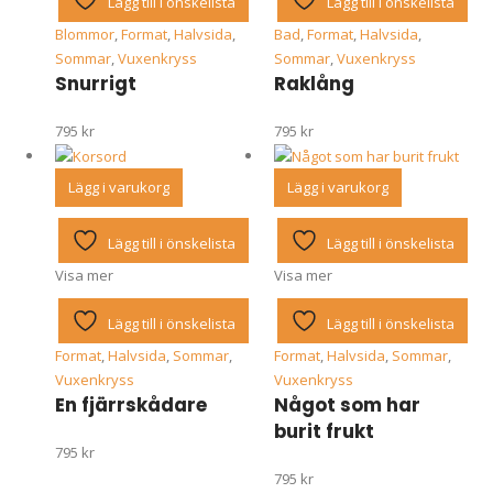
Lägg till i önskelista
Lägg till i önskelista
Blommor
,
Format
,
Halvsida
,
Bad
,
Format
,
Halvsida
,
Sommar
,
Vuxenkryss
Sommar
,
Vuxenkryss
Snurrigt
Raklång
795
kr
795
kr
Lägg i varukorg
Lägg i varukorg
Lägg till i önskelista
Lägg till i önskelista
Visa mer
Visa mer
Lägg till i önskelista
Lägg till i önskelista
Format
,
Halvsida
,
Sommar
,
Format
,
Halvsida
,
Sommar
,
Vuxenkryss
Vuxenkryss
En fjärrskådare
Något som har
burit frukt
795
kr
795
kr