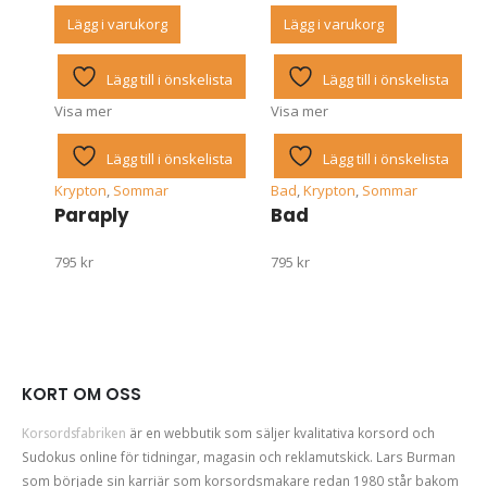
Lägg i varukorg
Lägg i varukorg
Lägg till i önskelista
Lägg till i önskelista
Visa mer
Visa mer
Lägg till i önskelista
Lägg till i önskelista
Krypton
,
Sommar
Bad
,
Krypton
,
Sommar
Paraply
Bad
795
kr
795
kr
KORT OM OSS
Korsordsfabriken
är en webbutik som säljer kvalitativa korsord och
Sudokus online för tidningar, magasin och reklamutskick. Lars Burman
som började sin karriär som korsordsmakare redan 1980 står bakom