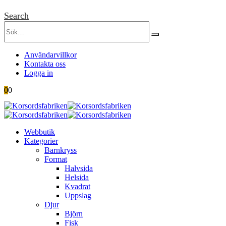
Search
Användarvillkor
Kontakta oss
Logga in
0
0
Webbutik
Kategorier
Barnkryss
Format
Halvsida
Helsida
Kvadrat
Uppslag
Djur
Björn
Fisk