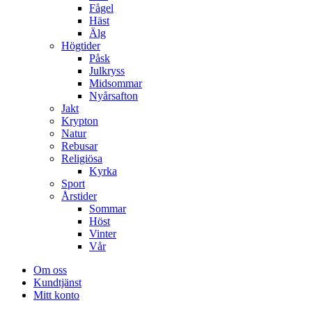
Fågel
Häst
Älg
Högtider
Påsk
Julkryss
Midsommar
Nyårsafton
Jakt
Krypton
Natur
Rebusar
Religiösa
Kyrka
Sport
Årstider
Sommar
Höst
Vinter
Vår
Om oss
Kundtjänst
Mitt konto