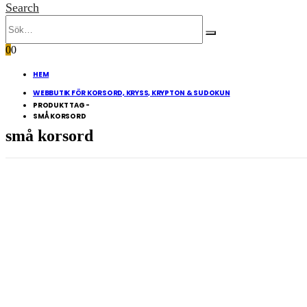
Search
0
0
HEM
WEBBUTIK FÖR KORSORD, KRYSS, KRYPTON & SUDOKUN
PRODUKT TAG -
SMÅ KORSORD
små korsord