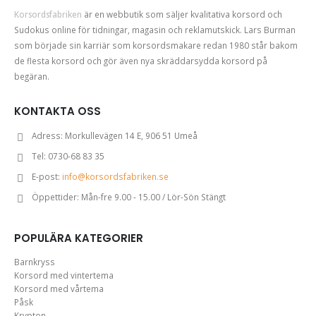
Korsordsfabriken
är en webbutik som säljer kvalitativa korsord och
Sudokus online för tidningar, magasin och reklamutskick. Lars Burman
som började sin karriär som korsordsmakare redan 1980 står bakom
de flesta korsord och gör även nya skräddarsydda korsord på
begäran.
KONTAKTA OSS
Adress:
Morkullevägen 14 E, 906 51 Umeå
Tel:
0730-68 83 35
E-post:
info@korsordsfabriken.se
Öppettider:
Mån-fre 9.00 - 15.00 / Lör-Sön Stängt
POPULÄRA KATEGORIER
Barnkryss
Korsord med vintertema
Korsord med vårtema
Påsk
Krypton