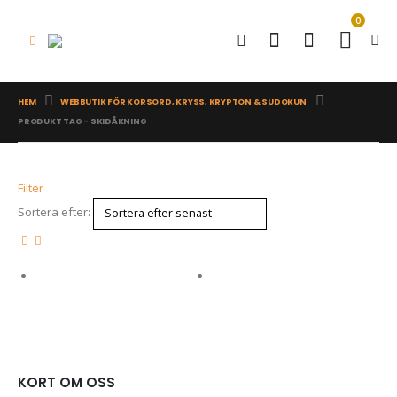
0
HEM
WEBBUTIK FÖR KORSORD, KRYSS, KRYPTON & SUDOKUN
PRODUKT TAG -
SKIDÅKNING
Filter
Sortera efter:
KORT OM OSS