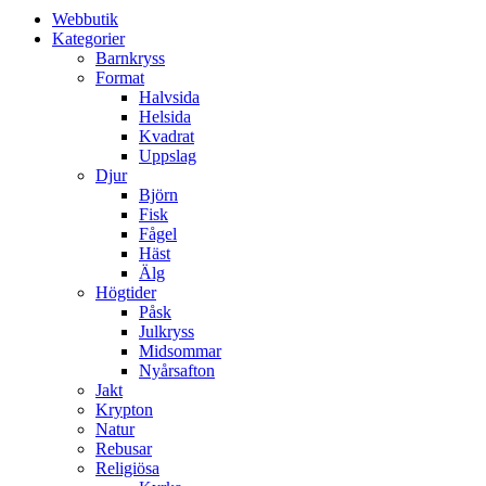
Webbutik
Kategorier
Barnkryss
Format
Halvsida
Helsida
Kvadrat
Uppslag
Djur
Björn
Fisk
Fågel
Häst
Älg
Högtider
Påsk
Julkryss
Midsommar
Nyårsafton
Jakt
Krypton
Natur
Rebusar
Religiösa