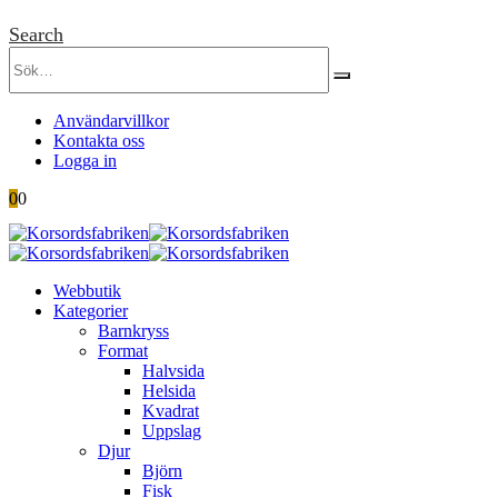
Search
Användarvillkor
Kontakta oss
Logga in
0
0
Webbutik
Kategorier
Barnkryss
Format
Halvsida
Helsida
Kvadrat
Uppslag
Djur
Björn
Fisk