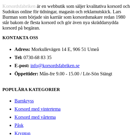
Korsordsfabriken
är en webbutik som säljer kvalitativa korsord och
Sudokus online för tidningar, magasin och reklamutskick. Lars
Burman som började sin karriär som korsordsmakare redan 1980
står bakom de flesta korsord och gör även nya skräddarsydda
korsord på begäran.
KONTAKTA OSS
Adress:
Morkullevägen 14 E, 906 51 Umeå
Tel:
0730-68 83 35
E-post:
info@korsordsfabriken.se
Öppettider:
Mån-fre 9.00 - 15.00 / Lör-Sön Stängt
POPULÄRA KATEGORIER
Barnkryss
Korsord med vintertema
Korsord med vårtema
Påsk
Krypton