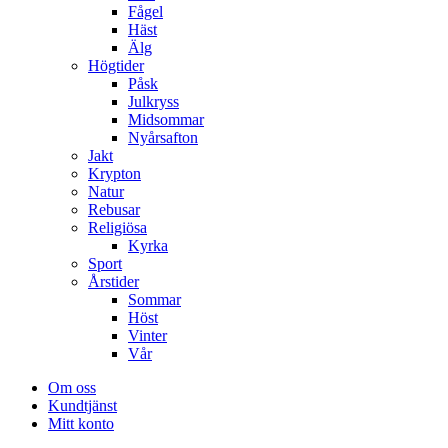
Fågel
Häst
Älg
Högtider
Påsk
Julkryss
Midsommar
Nyårsafton
Jakt
Krypton
Natur
Rebusar
Religiösa
Kyrka
Sport
Årstider
Sommar
Höst
Vinter
Vår
Om oss
Kundtjänst
Mitt konto