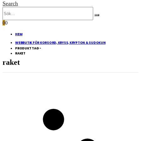
Search
0
0
HEM
WEBBUTIK FÖR KORSORD, KRYSS, KRYPTON & SUDOKUN
PRODUKT TAG -
RAKET
raket