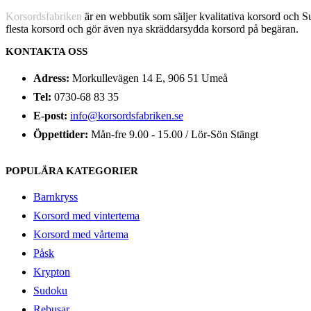
Korsordsfabriken
är en webbutik som säljer kvalitativa korsord och 
flesta korsord och gör även nya skräddarsydda korsord på begäran.
KONTAKTA OSS
Adress:
Morkullevägen 14 E, 906 51 Umeå
Tel:
0730-68 83 35
E-post:
info@korsordsfabriken.se
Öppettider:
Mån-fre 9.00 - 15.00 / Lör-Sön Stängt
POPULÄRA KATEGORIER
Barnkryss
Korsord med vintertema
Korsord med vårtema
Påsk
Krypton
Sudoku
Rebusar