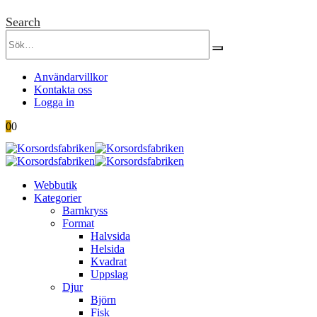
Search
Användarvillkor
Kontakta oss
Logga in
0
0
Webbutik
Kategorier
Barnkryss
Format
Halvsida
Helsida
Kvadrat
Uppslag
Djur
Björn
Fisk