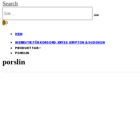
Search
0
0
HEM
WEBBUTIK FÖR KORSORD, KRYSS, KRYPTON & SUDOKUN
PRODUKT TAG -
PORSLIN
porslin