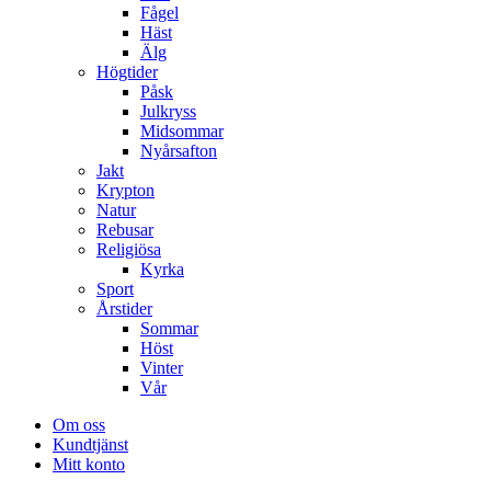
Fågel
Häst
Älg
Högtider
Påsk
Julkryss
Midsommar
Nyårsafton
Jakt
Krypton
Natur
Rebusar
Religiösa
Kyrka
Sport
Årstider
Sommar
Höst
Vinter
Vår
Om oss
Kundtjänst
Mitt konto