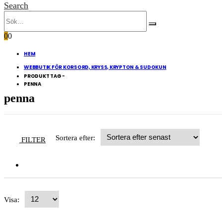
Search
0
0
HEM
WEBBUTIK FÖR KORSORD, KRYSS, KRYPTON & SUDOKUN
PRODUKT TAG -
PENNA
penna
Sortera efter:
FILTER
Visa: