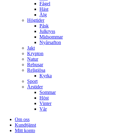
Fågel
Häst
Älg
Högtider
Påsk
Julkryss
Midsommar
Nyårsafton
Jakt
Krypton
Natur
Rebusar
Religiösa
Kyrka
Sport
Årstider
Sommar
Höst
Vinter
Vår
Om oss
Kundtjänst
Mitt konto