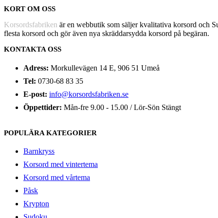
KORT OM OSS
Korsordsfabriken
är en webbutik som säljer kvalitativa korsord och 
flesta korsord och gör även nya skräddarsydda korsord på begäran.
KONTAKTA OSS
Adress:
Morkullevägen 14 E, 906 51 Umeå
Tel:
0730-68 83 35
E-post:
info@korsordsfabriken.se
Öppettider:
Mån-fre 9.00 - 15.00 / Lör-Sön Stängt
POPULÄRA KATEGORIER
Barnkryss
Korsord med vintertema
Korsord med vårtema
Påsk
Krypton
Sudoku