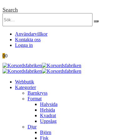
Search
Användarvillkor
Kontakta oss
Logga in
0
0
Webbutik
Kategorier
Barnkryss
Format
Halvsida
Helsida
Kvadrat
Uppslag
Djur
Björn
Fisk