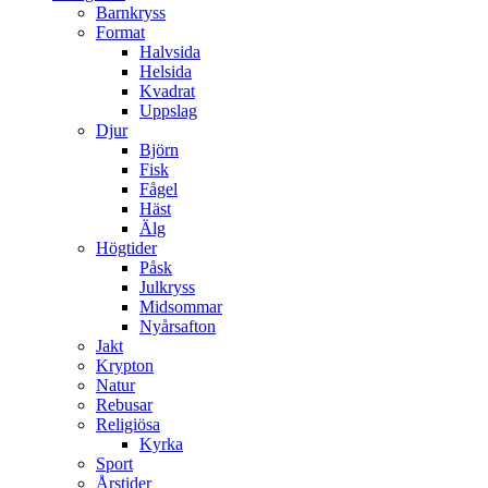
Barnkryss
Format
Halvsida
Helsida
Kvadrat
Uppslag
Djur
Björn
Fisk
Fågel
Häst
Älg
Högtider
Påsk
Julkryss
Midsommar
Nyårsafton
Jakt
Krypton
Natur
Rebusar
Religiösa
Kyrka
Sport
Årstider