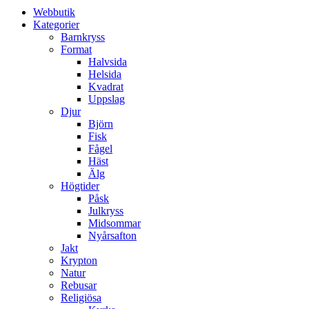
Webbutik
Kategorier
Barnkryss
Format
Halvsida
Helsida
Kvadrat
Uppslag
Djur
Björn
Fisk
Fågel
Häst
Älg
Högtider
Påsk
Julkryss
Midsommar
Nyårsafton
Jakt
Krypton
Natur
Rebusar
Religiösa