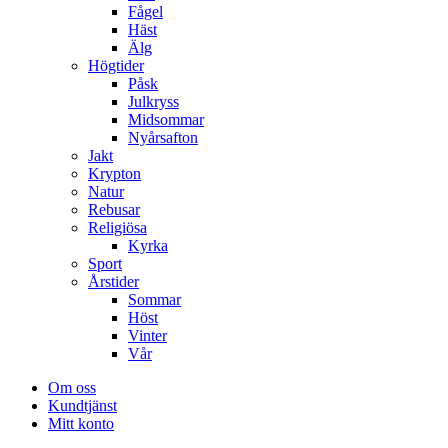
Fågel
Häst
Älg
Högtider
Påsk
Julkryss
Midsommar
Nyårsafton
Jakt
Krypton
Natur
Rebusar
Religiösa
Kyrka
Sport
Årstider
Sommar
Höst
Vinter
Vår
Om oss
Kundtjänst
Mitt konto