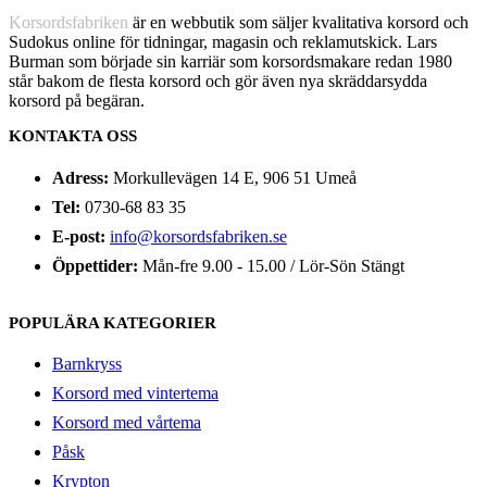
Korsordsfabriken
är en webbutik som säljer kvalitativa korsord och
Sudokus online för tidningar, magasin och reklamutskick. Lars
Burman som började sin karriär som korsordsmakare redan 1980
står bakom de flesta korsord och gör även nya skräddarsydda
korsord på begäran.
KONTAKTA OSS
Adress:
Morkullevägen 14 E, 906 51 Umeå
Tel:
0730-68 83 35
E-post:
info@korsordsfabriken.se
Öppettider:
Mån-fre 9.00 - 15.00 / Lör-Sön Stängt
POPULÄRA KATEGORIER
Barnkryss
Korsord med vintertema
Korsord med vårtema
Påsk
Krypton