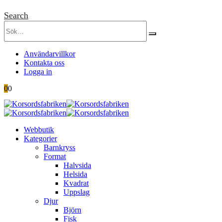
Search
Användarvillkor
Kontakta oss
Logga in
0
0
Webbutik
Kategorier
Barnkryss
Format
Halvsida
Helsida
Kvadrat
Uppslag
Djur
Björn
Fisk