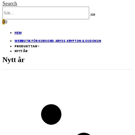
Search
0
0
HEM
WEBBUTIK FÖR KORSORD, KRYSS, KRYPTON & SUDOKUN
PRODUKT TAG -
NYTT ÅR
Nytt år