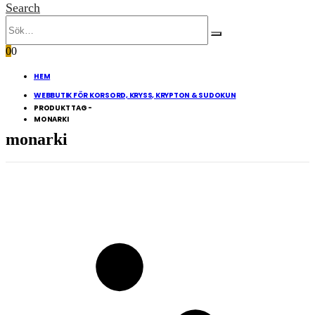
Search
0
0
HEM
WEBBUTIK FÖR KORSORD, KRYSS, KRYPTON & SUDOKUN
PRODUKT TAG -
MONARKI
monarki