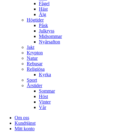
Fågel
Häst
Älg
Högtider
Påsk
Julkryss
Midsommar
Nyårsafton
Jakt
Krypton
Natur
Rebusar
Religiösa
Kyrka
Sport
Årstider
Sommar
Höst
Vinter
Vår
Om oss
Kundtjänst
Mitt konto