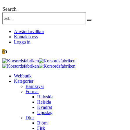
Search
Användarvillkor
Kontakta oss
Logga in
0
0
Webbutik
Kategorier
Barnkryss
Format
Halvsida
Helsida
Kvadrat
Uppslag
Djur
Björn
Fisk