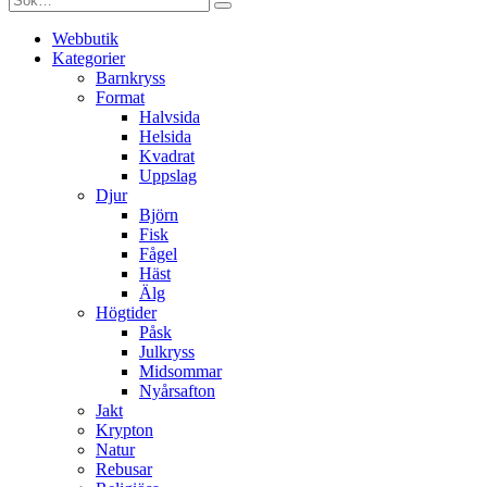
Webbutik
Kategorier
Barnkryss
Format
Halvsida
Helsida
Kvadrat
Uppslag
Djur
Björn
Fisk
Fågel
Häst
Älg
Högtider
Påsk
Julkryss
Midsommar
Nyårsafton
Jakt
Krypton
Natur
Rebusar