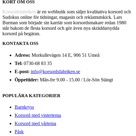
KORT OM OSS
Korsordsfabriken
är en webbutik som säljer kvalitativa korsord och
Sudokus online för tidningar, magasin och reklamutskick. Lars
Burman som började sin karriär som korsordsmakare redan 1980
står bakom de flesta korsord och gör även nya skräddarsydda
korsord på begäran.
KONTAKTA OSS
Adress:
Morkullevägen 14 E, 906 51 Umeå
Tel:
0730-68 83 35
E-post:
info@korsordsfabriken.se
Öppettider:
Mån-fre 9.00 - 15.00 / Lör-Sön Stängt
POPULÄRA KATEGORIER
Barnkryss
Korsord med vintertema
Korsord med vårtema
Påsk